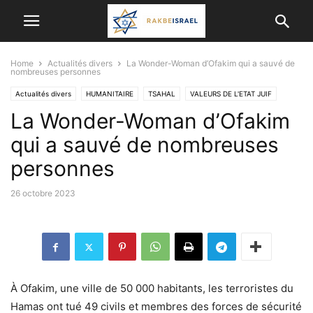
Home
Actualités divers
La Wonder-Woman d’Ofakim qui a sauvé de
nombreuses personnes
Actualités divers
HUMANITAIRE
TSAHAL
VALEURS DE L'ETAT JUIF
La Wonder-Woman d’Ofakim
VIE EN ISRAËL
qui a sauvé de nombreuses
personnes
26 octobre 2023
À Ofakim, une ville de 50 000 habitants, les terroristes du
Hamas ont tué 49 civils et membres des forces de sécurité