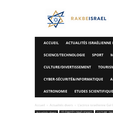
©
Rak
Be
Israel-
Sté
Alyaexpress-
News
ACCUEIL
ACTUALITÉS ISRAÉLIENNE 
SCIENCE/TECHNOLOGIE
SPORT
M
CULTURE/DIVERTISSEMENT
TOURIS
CYBER-SÉCURITÉ&INFORMATIQUE
A
ASTRONOMIE
ETUDES SCIENTIFIQUE
Accueil
Actualités divers
L’actrice israélienne Ga
Actualités divers
CÉLÉBRITÉS ISRAÉLIENNES
CULTURE, DI