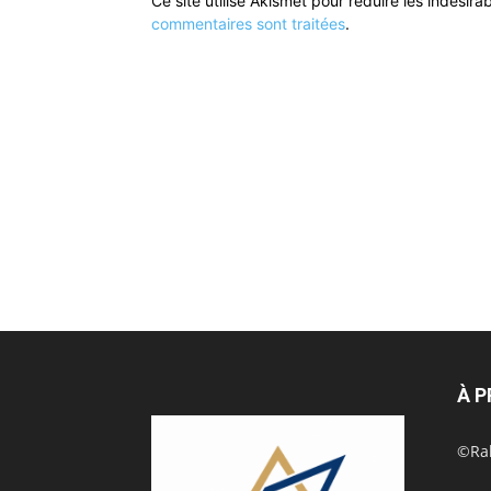
Ce site utilise Akismet pour réduire les indésira
commentaires sont traitées
.
À 
©Rak