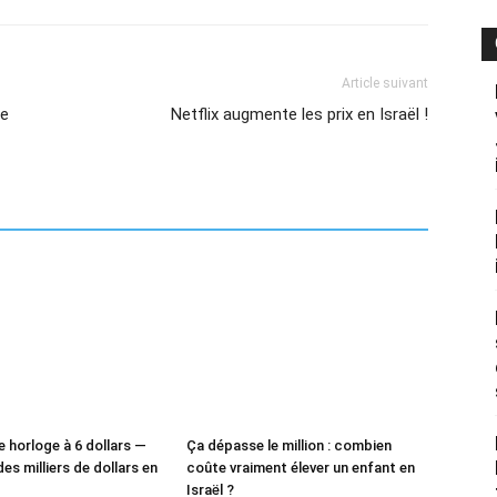
Article suivant
le
Netflix augmente les prix en Israël !
e horloge à 6 dollars —
Ça dépasse le million : combien
des milliers de dollars en
coûte vraiment élever un enfant en
Israël ?