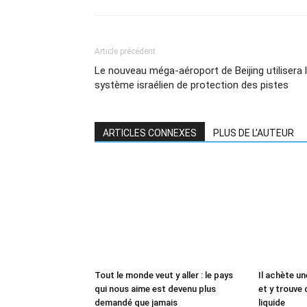
Article précédent
Le nouveau méga-aéroport de Beijing utilisera 
système israélien de protection des pistes
ARTICLES CONNEXES
PLUS DE L'AUTEUR
Tout le monde veut y aller : le pays
Il achète un
qui nous aime est devenu plus
et y trouve 
demandé que jamais
liquide