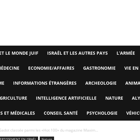
ET LE MONDE JUIF
ISRAËL ET LES AUTRES PAYS
L’ARMÉE
ÉDECINE
ECONOMIE/AFFAIRES
GASTRONOMIE
VIE EN
ME
INFORMATIONS ÉTRANGÈRES
ARCHEOLOGIE
ANIM
GRICULTURE
INTELLIGENCE ARTIFICIELLE
NATURE
AL
S ET MÉDICALES
CONSEIL SANTÉ
PSYCHOLOGIE
VÉHIC
l Gadot classée parmi les «Hot 100» du magazine Maxim...
VERTISSEMENT EN ISRAËL
Nature