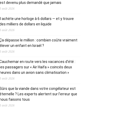
est devenu plus demandé que jamais
5 août 2026
Il achète une horloge à 6 dollars — et y trouve
des milliers de dollars en liquide
5 août 2026
Ça dépasse le million : combien coûte vraiment
élever un enfant en Israël ?
5 août 2026
Cauchemar en route vers les vacances d’été :
les passagers sur « Air Haifa » coincés deux
heures dans un avion sans climatisation »
5 août 2026
Sûrs que la viande dans votre congélateur est
éternelle ? Les experts alertent sur l’erreur que
nous faisons tous
5 août 2026