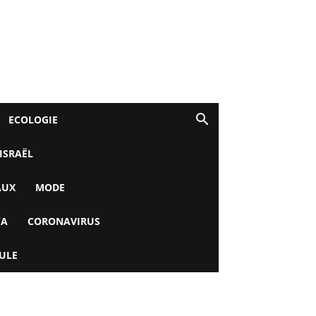
ECOLOGIE
 ISRAËL
AUX
MODE
YA
CORONAVIRUS
ULE