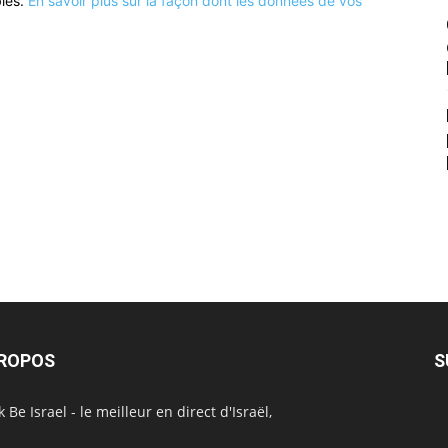
bles.
En savoir plus sur la façon dont les données de vos
PROPOS
S
 Be Israel - le meilleur en direct d'Israël,