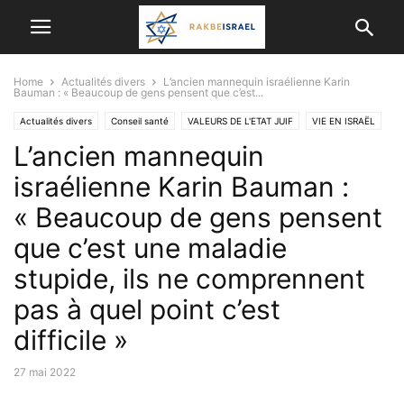
Home
Actualités divers
L’ancien mannequin israélienne Karin
Bauman : « Beaucoup de gens pensent que c’est...
Actualités divers
Conseil santé
VALEURS DE L'ETAT JUIF
VIE EN ISRAËL
L’ancien mannequin
israélienne Karin Bauman :
« Beaucoup de gens pensent
que c’est une maladie
stupide, ils ne comprennent
pas à quel point c’est
difficile »
27 mai 2022