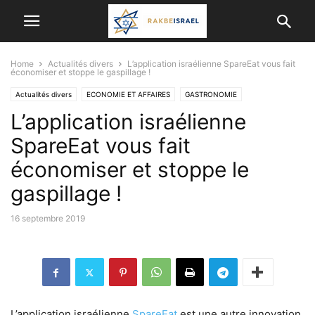
Home
Actualités divers
L’application israélienne SpareEat vous fait
économiser et stoppe le gaspillage !
Actualités divers
ECONOMIE ET ​​AFFAIRES
GASTRONOMIE
L’application israélienne
SpareEat vous fait
économiser et stoppe le
gaspillage !
16 septembre 2019
L’application israélienne
SpareEat
est une autre innovation