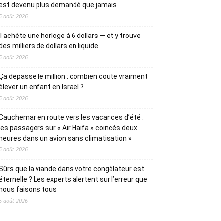
est devenu plus demandé que jamais
5 août 2026
Il achète une horloge à 6 dollars — et y trouve
des milliers de dollars en liquide
5 août 2026
Ça dépasse le million : combien coûte vraiment
élever un enfant en Israël ?
5 août 2026
Cauchemar en route vers les vacances d’été :
les passagers sur « Air Haifa » coincés deux
heures dans un avion sans climatisation »
5 août 2026
Sûrs que la viande dans votre congélateur est
éternelle ? Les experts alertent sur l’erreur que
nous faisons tous
5 août 2026