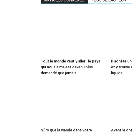
ARTICLES CONNEXES
PLUS DE L'AUTEUR
Tout le monde veut y aller : le pays
Il achète un
qui nous aime est devenu plus
et y trouve 
demandé que jamais
liquide
Sûrs que la viande dans votre
Avant le che