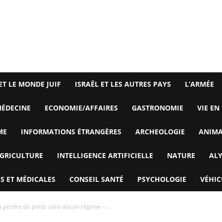
ET LE MONDE JUIF
ISRAËL ET LES AUTRES PAYS
L’ARMÉE
ÉDECINE
ECONOMIE/AFFAIRES
GASTRONOMIE
VIE EN
ME
INFORMATIONS ÉTRANGÈRES
ARCHEOLOGIE
ANIM
GRICULTURE
INTELLIGENCE ARTIFICIELLE
NATURE
AL
S ET MÉDICALES
CONSEIL SANTÉ
PSYCHOLOGIE
VÉHIC
à perdre du poids sans aucun régime –...