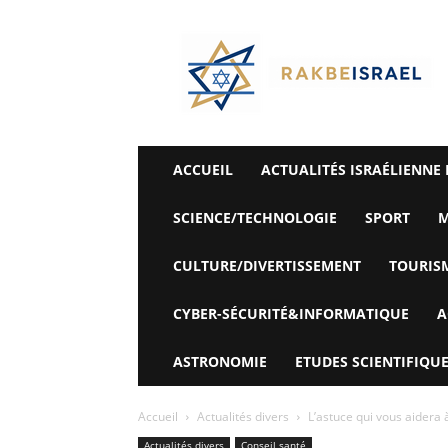
©
Rak
Be
Israel-
Sté
Alyaexpress-
News
ACCUEIL
ACTUALITÉS ISRAÉLIENNE 
SCIENCE/TECHNOLOGIE
SPORT
M
CULTURE/DIVERTISSEMENT
TOURIS
CYBER-SÉCURITÉ&INFORMATIQUE
A
ASTRONOMIE
ETUDES SCIENTIFIQUE
Accueil
Actualités divers
L’astuce qui vous aidera 
Actualités divers
Conseil santé