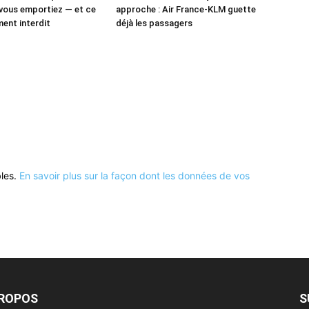
vous emportiez — et ce
approche : Air France-KLM guette
ment interdit
déjà les passagers
bles.
En savoir plus sur la façon dont les données de vos
PROPOS
S