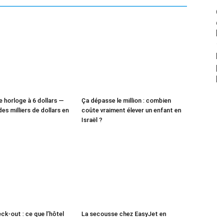
e horloge à 6 dollars —
Ça dépasse le million : combien
des milliers de dollars en
coûte vraiment élever un enfant en
Israël ?
ck-out : ce que l’hôtel
La secousse chez EasyJet en