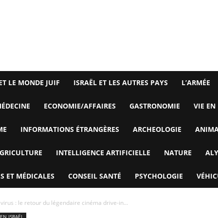
ET LE MONDE JUIF
ISRAËL ET LES AUTRES PAYS
L’ARMÉE
ÉDECINE
ECONOMIE/AFFAIRES
GASTRONOMIE
VIE EN
ME
INFORMATIONS ÉTRANGÈRES
ARCHEOLOGIE
ANIM
GRICULTURE
INTELLIGENCE ARTIFICIELLE
NATURE
AL
S ET MÉDICALES
CONSEIL SANTÉ
PSYCHOLOGIE
VÉHIC
irus : le retour du légendaire cinéma drive-in...
EN ISRAËL