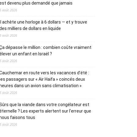
est devenu plus demandé que jamais
5 août 2026
Il achète une horloge à 6 dollars — et y trouve
des milliers de dollars en liquide
5 août 2026
Ça dépasse le million : combien coûte vraiment
élever un enfant en Israël ?
5 août 2026
Cauchemar en route vers les vacances d’été :
les passagers sur « Air Haifa » coincés deux
heures dans un avion sans climatisation »
5 août 2026
Sûrs que la viande dans votre congélateur est
éternelle ? Les experts alertent sur l’erreur que
nous faisons tous
5 août 2026