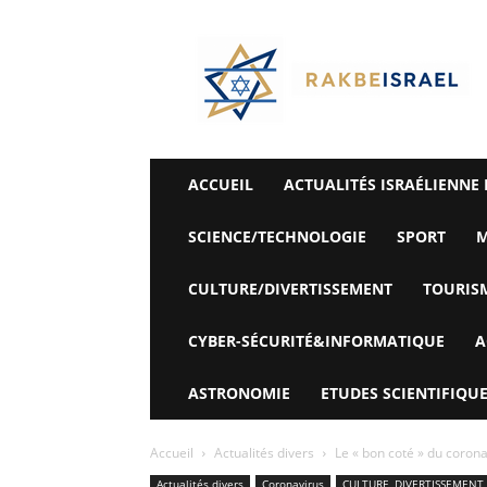
©
Rak
Be
Israel-
Sté
Alyaexpress-
News
ACCUEIL
ACTUALITÉS ISRAÉLIENNE 
SCIENCE/TECHNOLOGIE
SPORT
M
CULTURE/DIVERTISSEMENT
TOURIS
CYBER-SÉCURITÉ&INFORMATIQUE
A
ASTRONOMIE
ETUDES SCIENTIFIQUE
Accueil
Actualités divers
Le « bon coté » du coronav
Actualités divers
Coronavirus
CULTURE, DIVERTISSEMENT 