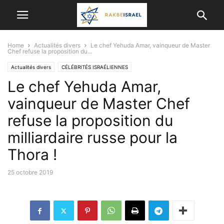
Home
Actualités divers
Le chef Yehuda Amar, vainqueur de Master
Chef refuse la proposition du...
Actualités divers
CÉLÉBRITÉS ISRAÉLIENNES
Le chef Yehuda Amar,
CULTURE, DIVERTISSEMENT EN ISRAËL
GASTRONOMIE
JUDAISME/ RELIGION
vainqueur de Master Chef
refuse la proposition du
milliardaire russe pour la
Thora !
25 octobre 2019