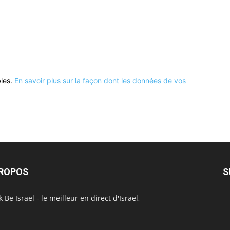
bles.
En savoir plus sur la façon dont les données de vos
PROPOS
S
 Be Israel - le meilleur en direct d'Israël,