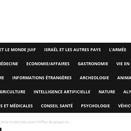
ET LE MONDE JUIF
ISRAËL ET LES AUTRES PAYS
L’ARMÉE
ÉDECINE
ECONOMIE/AFFAIRES
GASTRONOMIE
VIE EN
ME
INFORMATIONS ÉTRANGÈRES
ARCHEOLOGIE
ANIM
GRICULTURE
INTELLIGENCE ARTIFICIELLE
NATURE
AL
S ET MÉDICALES
CONSEIL SANTÉ
PSYCHOLOGIE
VÉHIC
era modernisé avant l’afflux de grippe et...