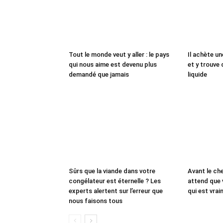
Tout le monde veut y aller : le pays
Il achète un
qui nous aime est devenu plus
et y trouve 
demandé que jamais
liquide
Sûrs que la viande dans votre
Avant le che
congélateur est éternelle ? Les
attend que 
experts alertent sur l’erreur que
qui est vrai
nous faisons tous