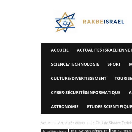
©
Rak
Be
Israel-
Sté
Alyaexpress-
News
ACCUEIL
ACTUALITÉS ISRAÉLIENNE 
SCIENCE/TECHNOLOGIE
SPORT
M
CULTURE/DIVERTISSEMENT
TOURIS
CYBER-SÉCURITÉ&INFORMATIQUE
A
ASTRONOMIE
ETUDES SCIENTIFIQUE
Accueil
Actualités divers
Le CHU de Shaare Zedek s
Actualités divers
RÉALISATIONS MÉDICALES
VIE EN ISRAËL