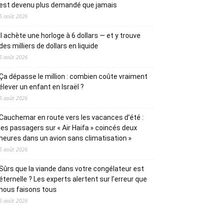
est devenu plus demandé que jamais
5 août 2026
Il achète une horloge à 6 dollars — et y trouve
des milliers de dollars en liquide
5 août 2026
Ça dépasse le million : combien coûte vraiment
élever un enfant en Israël ?
5 août 2026
Cauchemar en route vers les vacances d’été :
les passagers sur « Air Haifa » coincés deux
heures dans un avion sans climatisation »
5 août 2026
Sûrs que la viande dans votre congélateur est
éternelle ? Les experts alertent sur l’erreur que
nous faisons tous
5 août 2026