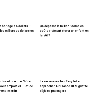
e horloge à 6 dollars —
Ça dépasse le million : combien
des milliers de dollars en
coûte vraiment élever un enfant en
Israël ?
ck-out : ce que l’hôtel
La secousse chez EasyJet en
vous emportiez — et ce
approche : Air France-KLM guette
ment interdit
déjà les passagers