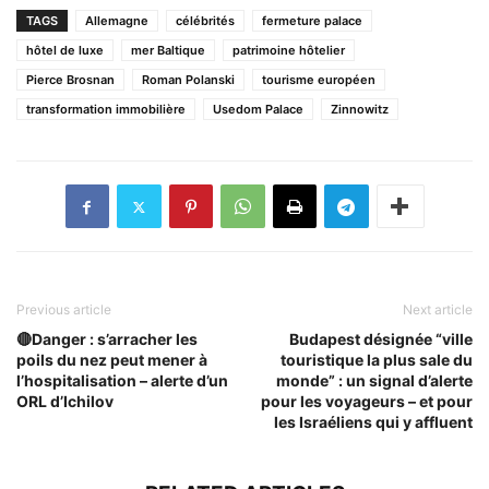
TAGS
Allemagne
célébrités
fermeture palace
hôtel de luxe
mer Baltique
patrimoine hôtelier
Pierce Brosnan
Roman Polanski
tourisme européen
transformation immobilière
Usedom Palace
Zinnowitz
Previous article
Next article
🔴Danger : s’arracher les
Budapest désignée “ville
poils du nez peut mener à
touristique la plus sale du
l’hospitalisation – alerte d’un
monde” : un signal d’alerte
ORL d’Ichilov
pour les voyageurs – et pour
les Israéliens qui y affluent