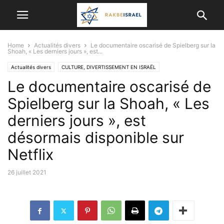
Home
Actualités divers
Le documentaire oscarisé de Spielberg sur la
Shoah, « Les derniers jours », est...
Actualités divers
CULTURE, DIVERTISSEMENT EN ISRAËL
Le documentaire oscarisé de
VALEURS DE L'ETAT JUIF
Spielberg sur la Shoah, « Les
derniers jours », est
désormais disponible sur
Netflix
26 juillet 2021