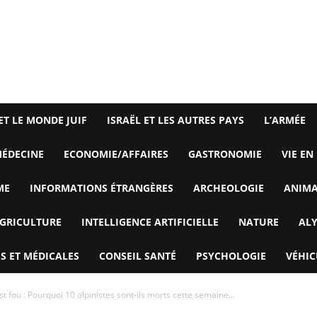
ET LE MONDE JUIF
ISRAËL ET LES AUTRES PAYS
L’ARMÉE
ÉDECINE
ECONOMIE/AFFAIRES
GASTRONOMIE
VIE EN
ME
INFORMATIONS ÉTRANGÈRES
ARCHEOLOGIE
ANIM
GRICULTURE
INTELLIGENCE ARTIFICIELLE
NATURE
AL
S ET MÉDICALES
CONSEIL SANTÉ
PSYCHOLOGIE
VÉHIC
 fou : Pourquoi 10 alpinistes sont-ils morts cette semaine...