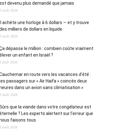
est devenu plus demandé que jamais
5 août 2026
Il achète une horloge à 6 dollars — et y trouve
des milliers de dollars en liquide
5 août 2026
Ça dépasse le million : combien coûte vraiment
élever un enfant en Israël ?
5 août 2026
Cauchemar en route vers les vacances d’été :
les passagers sur « Air Haifa » coincés deux
heures dans un avion sans climatisation »
5 août 2026
Sûrs que la viande dans votre congélateur est
éternelle ? Les experts alertent sur l’erreur que
nous faisons tous
5 août 2026