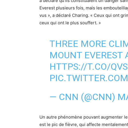
a déclaré qu’ils constituaient un danger sans
Everest plusieurs fois, mais les embouteilla
vus », a déclaré Charing. « Ceux qui ont g
ceux qui ont le plus souffert. »
THREE MORE CLIM
MOUNT EVEREST 
HTTPS://T.CO/QV
PIC.TWITTER.CO
— CNN (@CNN)
MA
Un autre phénomène pouvant augmenter le r
est le pic de fièvre, qui affecte mentaleme