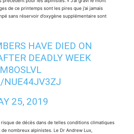
 précédent pour les alpinistes. « J’ai gravi le mont
ges de ce printemps sont les pires que j’ai jamais
rimpé sans réservoir d’oxygène supplémentaire sont
BERS HAVE DIED ON
AFTER DEADLY WEEK
SM8OSLVL
M/NUE44JV3ZJ
Y 25, 2019
isque de décès dans de telles conditions climatiques
nt de nombreux alpinistes. Le Dr Andrew Lux,