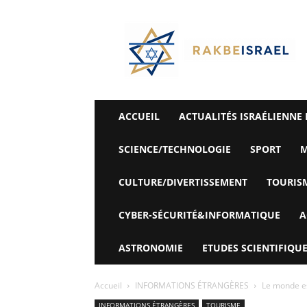
©
Rak
Be
Israel-
Sté
Alyaexpress-
News
ACCUEIL
ACTUALITÉS ISRAÉLIENNE 
SCIENCE/TECHNOLOGIE
SPORT
M
CULTURE/DIVERTISSEMENT
TOURIS
CYBER-SÉCURITÉ&INFORMATIQUE
A
ASTRONOMIE
ETUDES SCIENTIFIQUE
Accueil
INFORMATIONS ÉTRANGÈRES
Le monde est
INFORMATIONS ÉTRANGÈRES
TOURISME