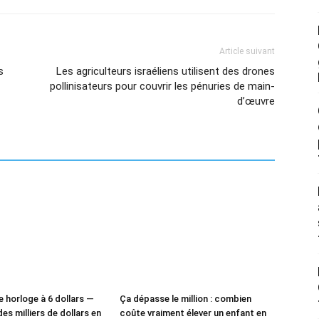
Article suivant
s
Les agriculteurs israéliens utilisent des drones
pollinisateurs pour couvrir les pénuries de main-
d’œuvre
e horloge à 6 dollars —
Ça dépasse le million : combien
des milliers de dollars en
coûte vraiment élever un enfant en