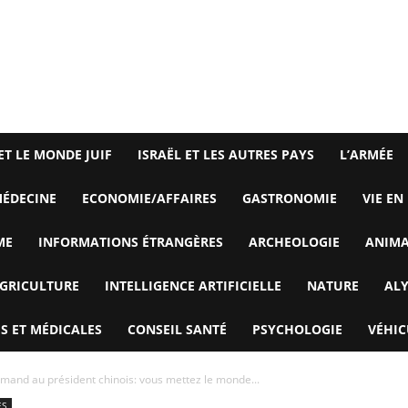
ET LE MONDE JUIF
ISRAËL ET LES AUTRES PAYS
L’ARMÉE
ÉDECINE
ECONOMIE/AFFAIRES
GASTRONOMIE
VIE EN
ME
INFORMATIONS ÉTRANGÈRES
ARCHEOLOGIE
ANIM
GRICULTURE
INTELLIGENCE ARTIFICIELLE
NATURE
AL
S ET MÉDICALES
CONSEIL SANTÉ
PSYCHOLOGIE
VÉHIC
emand au président chinois: vous mettez le monde...
ES