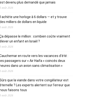
est devenu plus demandé que jamais
5 août 2026
Il achète une horloge à 6 dollars — et y trouve
des milliers de dollars en liquide
5 août 2026
Ça dépasse le million : combien coûte vraiment
élever un enfant en Israël ?
5 août 2026
Cauchemar en route vers les vacances d’été :
les passagers sur « Air Haifa » coincés deux
heures dans un avion sans climatisation »
5 août 2026
Sûrs que la viande dans votre congélateur est
éternelle ? Les experts alertent sur l’erreur que
nous faisons tous
5 août 2026