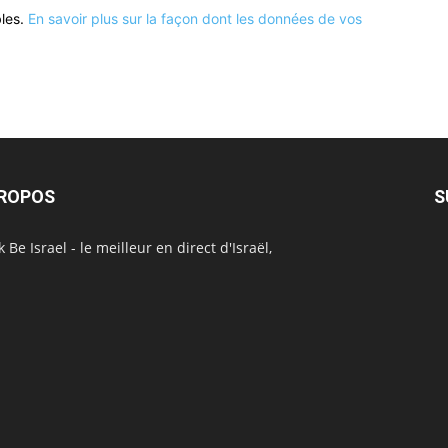
bles.
En savoir plus sur la façon dont les données de vos
PROPOS
S
 Be Israel - le meilleur en direct d'Israël,