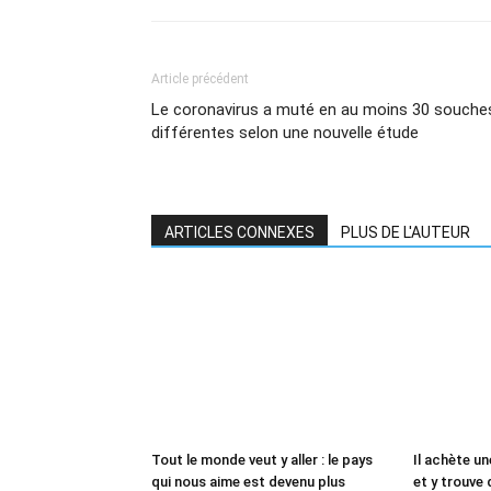
Article précédent
Le coronavirus a muté en au moins 30 souche
différentes selon une nouvelle étude
ARTICLES CONNEXES
PLUS DE L'AUTEUR
Tout le monde veut y aller : le pays
Il achète un
qui nous aime est devenu plus
et y trouve 