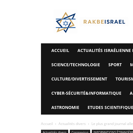
©
Rak
Be
Israel-
Sté
Alyaexpress-
News
ACCUEIL
ACTUALITÉS ISRAÉLIENNE 
SCIENCE/TECHNOLOGIE
SPORT
M
CULTURE/DIVERTISSEMENT
TOURIS
CYBER-SÉCURITÉ&INFORMATIQUE
A
ASTRONOMIE
ETUDES SCIENTIFIQUE
Accueil
Actualités divers
Le plus grand journal all
Actualités divers
Coronavirus
INFORMATIONS ÉTRANGÈR