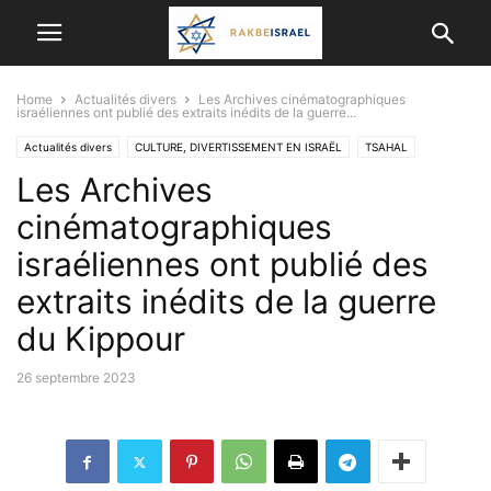
Home
Actualités divers
Les Archives cinématographiques
israéliennes ont publié des extraits inédits de la guerre...
Actualités divers
CULTURE, DIVERTISSEMENT EN ISRAËL
TSAHAL
Les Archives
VIE EN ISRAËL
cinématographiques
israéliennes ont publié des
extraits inédits de la guerre
du Kippour
26 septembre 2023