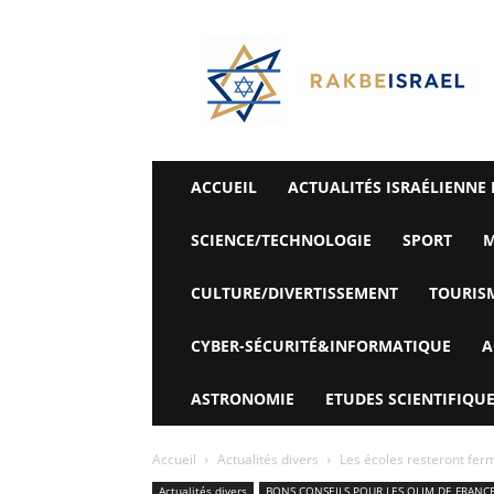
©
Rak
Be
Israel-
Sté
Alyaexpress-
News
ACCUEIL
ACTUALITÉS ISRAÉLIENNE 
SCIENCE/TECHNOLOGIE
SPORT
M
CULTURE/DIVERTISSEMENT
TOURIS
CYBER-SÉCURITÉ&INFORMATIQUE
A
ASTRONOMIE
ETUDES SCIENTIFIQUE
Accueil
Actualités divers
Les écoles resteront ferm
Actualités divers
BONS CONSEILS POUR LES OLIM DE FRANC