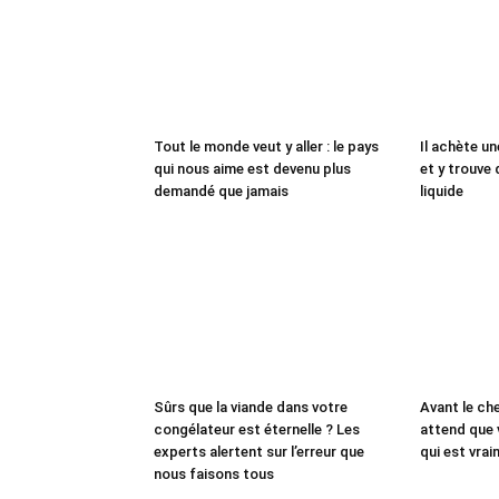
Tout le monde veut y aller : le pays
Il achète un
qui nous aime est devenu plus
et y trouve 
demandé que jamais
liquide
Sûrs que la viande dans votre
Avant le che
congélateur est éternelle ? Les
attend que 
experts alertent sur l’erreur que
qui est vrai
nous faisons tous