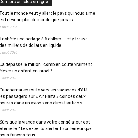
Derniers articles en ligne
Tout le monde veut y aller : le pays qui nous aime
est devenu plus demandé que jamais
5 août 2026
Il achète une horloge à 6 dollars — et y trouve
des milliers de dollars en liquide
5 août 2026
Ça dépasse le million : combien coûte vraiment
élever un enfant en Israël ?
5 août 2026
Cauchemar en route vers les vacances d’été :
les passagers sur « Air Haifa » coincés deux
heures dans un avion sans climatisation »
5 août 2026
Sûrs que la viande dans votre congélateur est
éternelle ? Les experts alertent sur l’erreur que
nous faisons tous