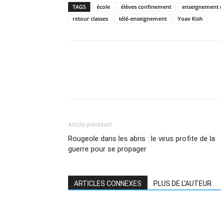
TAGS
école
élèves confinement
enseignement 
retour classes
télé-enseignement
Yoav Kish
Article précédent
Rougeole dans les abris : le virus profite de la
guerre pour se propager
ARTICLES CONNEXES
PLUS DE L'AUTEUR