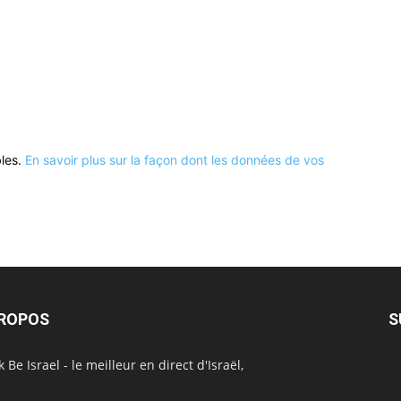
bles.
En savoir plus sur la façon dont les données de vos
PROPOS
S
 Be Israel - le meilleur en direct d'Israël,