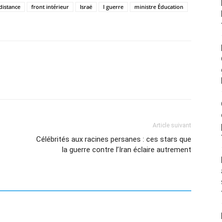
distance
front intérieur
Israë
l guerre
ministre Éducation
Article suivant
Célébrités aux racines persanes : ces stars que
la guerre contre l’Iran éclaire autrement