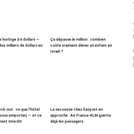
e horloge à 6 dollars —
Ça dépasse le million : combien
des milliers de dollars en
coûte vraiment élever un enfant en
Israël ?
ck-out : ce que l’hôtel
La secousse chez EasyJet en
vous emportiez — et ce
approche : Air France-KLM guette
ment interdit
déjà les passagers