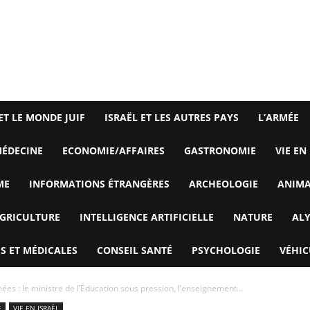
ET LE MONDE JUIF
ISRAËL ET LES AUTRES PAYS
L’ARMÉE
ÉDECINE
ECONOMIE/AFFAIRES
GASTRONOMIE
VIE EN
ME
INFORMATIONS ÉTRANGÈRES
ARCHEOLOGIE
ANIM
GRICULTURE
INTELLIGENCE ARTIFICIELLE
NATURE
AL
S ET MÉDICALES
CONSEIL SANTÉ
PSYCHOLOGIE
VÉHIC
ées : le ministre de l’Éducation sous pression, l’enseignement...
E
VIE EN ISRAËL