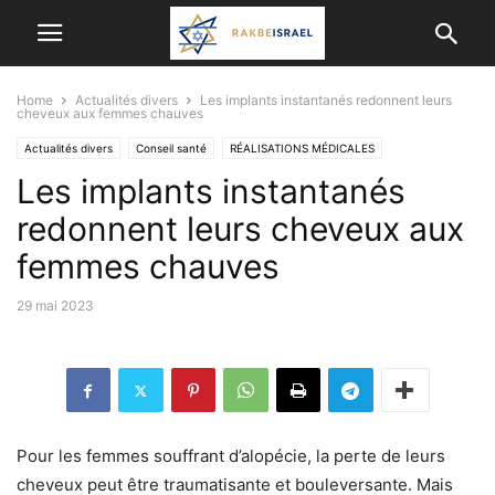
Home
Actualités divers
Les implants instantanés redonnent leurs
cheveux aux femmes chauves
Actualités divers
Conseil santé
RÉALISATIONS MÉDICALES
Les implants instantanés
VIE EN ISRAËL
redonnent leurs cheveux aux
femmes chauves
29 mai 2023
Pour les femmes souffrant d’alopécie, la perte de leurs
cheveux peut être traumatisante et bouleversante. Mais