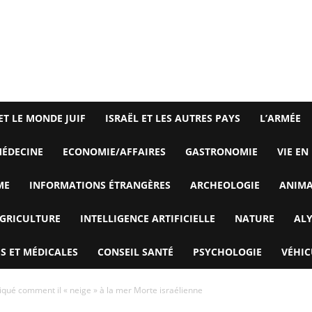
ET LE MONDE JUIF
ISRAËL ET LES AUTRES PAYS
L’ARMÉE
ÉDECINE
ECONOMIE/AFFAIRES
GASTRONOMIE
VIE EN
ME
INFORMATIONS ÉTRANGÈRES
ARCHEOLOGIE
ANIM
GRICULTURE
INTELLIGENCE ARTIFICIELLE
NATURE
AL
S ET MÉDICALES
CONSEIL SANTÉ
PSYCHOLOGIE
VÉHIC
liqué comment il « neige » à la mer Morte israélienne