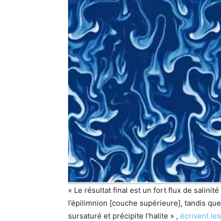
« Le résultat final est un fort flux de salini
l’épilimnion [couche supérieure], tandis que
sursaturé et précipite l’halite » ,
écrivent le