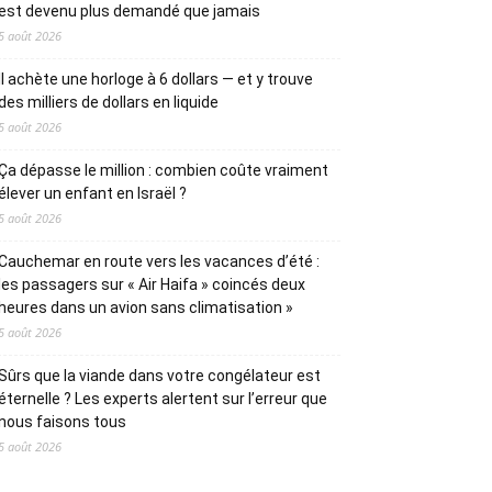
est devenu plus demandé que jamais
5 août 2026
Il achète une horloge à 6 dollars — et y trouve
des milliers de dollars en liquide
5 août 2026
Ça dépasse le million : combien coûte vraiment
élever un enfant en Israël ?
5 août 2026
Cauchemar en route vers les vacances d’été :
les passagers sur « Air Haifa » coincés deux
heures dans un avion sans climatisation »
5 août 2026
Sûrs que la viande dans votre congélateur est
éternelle ? Les experts alertent sur l’erreur que
nous faisons tous
5 août 2026