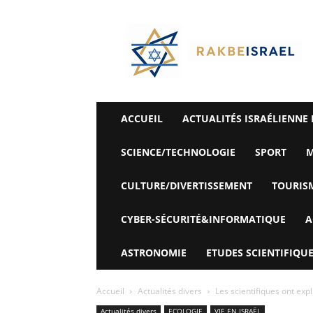
©
Rak
Be
Israel-
Sté
Alyaexpress-
News
ACCUEIL
ACTUALITÉS ISRAÉLIENNE 
SCIENCE/TECHNOLOGIE
SPORT
M
CULTURE/DIVERTISSEMENT
TOURIS
CYBER-SÉCURITÉ&INFORMATIQUE
A
ASTRONOMIE
ETUDES SCIENTIFIQUE
Accueil
Actualités divers
Les scientifiques ont exp
Actualités divers
ECOLOGIE
VIE EN ISRAËL