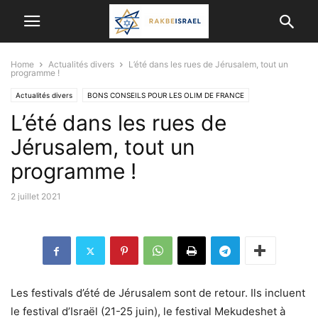
Home
Actualités divers
L’été dans les rues de Jérusalem, tout un
programme !
Actualités divers
BONS CONSEILS POUR LES OLIM DE FRANCE
L’été dans les rues de
DERNIERS ÉVÉNEMENTS A NE PAS MANQUER
VIE EN ISRAËL
Jérusalem, tout un
programme !
2 juillet 2021
Les festivals d’été de Jérusalem sont de retour. Ils incluent
le festival d’Israël (21-25 juin), le festival Mekudeshet à