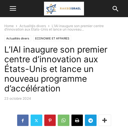
Home
Actualités divers
L’IAI inaugure son premier centre
d’innovation aux États-Unis et lance un nouveau...
Actualités divers
ECONOMIE ET ​​AFFAIRES
L’IAI inaugure son premier
Etudes scientifiques et médicales
ISRAËL ET LES AUTRES PAYS
centre d’innovation aux
États-Unis et lance un
nouveau programme
d’accélération
23 octobre 2024