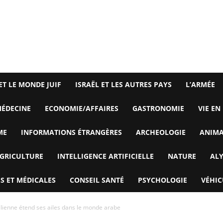
ET LE MONDE JUIF
ISRAËL ET LES AUTRES PAYS
L’ARMÉE
ÉDECINE
ECONOMIE/AFFAIRES
GASTRONOMIE
VIE EN
ME
INFORMATIONS ÉTRANGÈRES
ARCHEOLOGIE
ANIM
GRICULTURE
INTELLIGENCE ARTIFICIELLE
NATURE
AL
S ET MÉDICALES
CONSEIL SANTÉ
PSYCHOLOGIE
VÉHIC
aélienne étend ses ailes dans le monde arabe