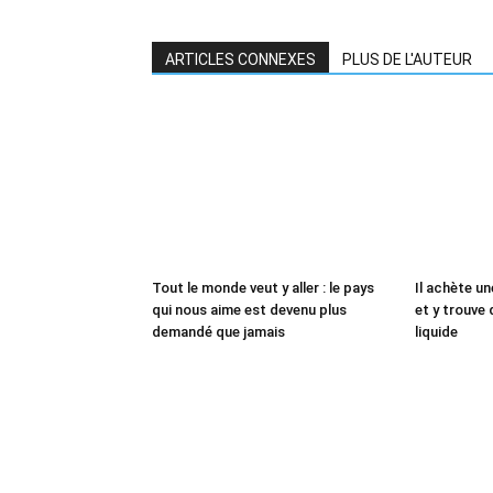
ARTICLES CONNEXES
PLUS DE L'AUTEUR
Tout le monde veut y aller : le pays
Il achète un
qui nous aime est devenu plus
et y trouve 
demandé que jamais
liquide