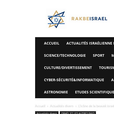
©
Rak
Be
Israel-
Sté
Alyaexpress-
News
ACCUEIL
ACTUALITÉS ISRAÉLIENNE 
SCIENCE/TECHNOLOGIE
SPORT
M
CULTURE/DIVERTISSEMENT
TOURIS
CYBER-SÉCURITÉ&INFORMATIQUE
A
ASTRONOMIE
ETUDES SCIENTIFIQUE
Accueil
Actualités divers
L’icône de la beauté isr
Actualités divers
ISRAËL ET LES AUTRES PAYS