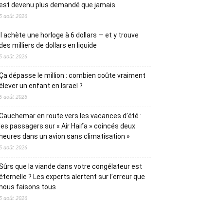
est devenu plus demandé que jamais
5 août 2026
Il achète une horloge à 6 dollars — et y trouve
des milliers de dollars en liquide
5 août 2026
Ça dépasse le million : combien coûte vraiment
élever un enfant en Israël ?
5 août 2026
Cauchemar en route vers les vacances d’été :
les passagers sur « Air Haifa » coincés deux
heures dans un avion sans climatisation »
5 août 2026
Sûrs que la viande dans votre congélateur est
éternelle ? Les experts alertent sur l’erreur que
nous faisons tous
5 août 2026