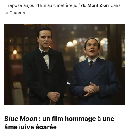
Il repose aujourd’hui au cimetière juif du
Mont Zion
, dans
le Queens.
Blue Moon
: un film hommage à une
âme juive égarée