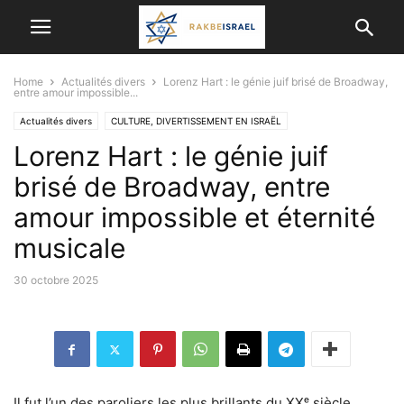
Home
Actualités divers
Lorenz Hart : le génie juif brisé de Broadway,
entre amour impossible...
Actualités divers
CULTURE, DIVERTISSEMENT EN ISRAËL
Lorenz Hart : le génie juif
brisé de Broadway, entre
amour impossible et éternité
musicale
30 octobre 2025
Il fut l’un des paroliers les plus brillants du XXᵉ siècle,