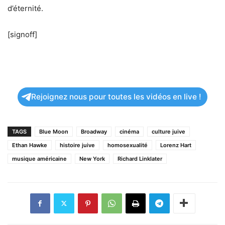
d’éternité.
[signoff]
Rejoignez nous pour toutes les vidéos en live !
TAGS
Blue Moon
Broadway
cinéma
culture juive
Ethan Hawke
histoire juive
homosexualité
Lorenz Hart
musique américaine
New York
Richard Linklater