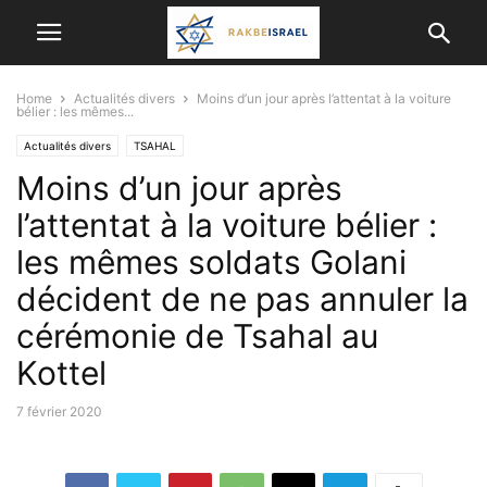
Home
Actualités divers
Moins d’un jour après l’attentat à la voiture
bélier : les mêmes...
Actualités divers
TSAHAL
Moins d’un jour après
l’attentat à la voiture bélier :
les mêmes soldats Golani
décident de ne pas annuler la
cérémonie de Tsahal au
Kottel
7 février 2020