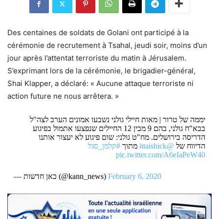
Des centaines de soldats de Golani ont participé à la
cérémonie de recrutement à Tsahal, jeudi soir, moins d’un
jour après l’attentat terroriste du matin à Jérusalem.
S’exprimant lors de la cérémonie, le brigadier-général,
Shai Klapper, a déclaré: « Aucune attaque terroriste ni
action future ne nous arrêtera. »
יממה של טרור | מאות חיילי גולני נשבעו אמונים הערב לצה"ל
בבא"ח גולני, בהם 9 מבין 12 החיילים שנפצעו אתמול בפיגוע
הדריסה בירושלים. מח"ט גולני: שום פיגוע לא יעצור אותנו
#קלמן_סגל
מתוך
@ittaishick
הדיווח של
pic.twitter.com/A6eIaPeW40
— כאן חדשות (@kann_news)
February 6, 2020