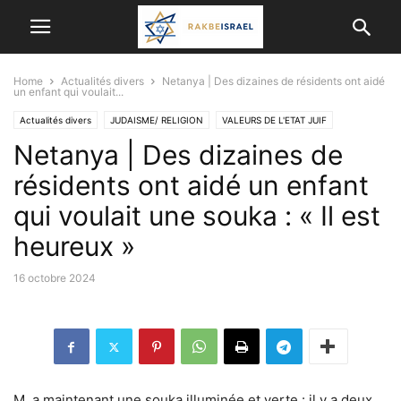
Home
Actualités divers
Netanya | Des dizaines de résidents ont aidé
un enfant qui voulait...
Actualités divers
JUDAISME/ RELIGION
VALEURS DE L'ETAT JUIF
Netanya | Des dizaines de
résidents ont aidé un enfant
qui voulait une souka : « Il est
heureux »
16 octobre 2024
M. a maintenant une souka illuminée et verte : il y a deux