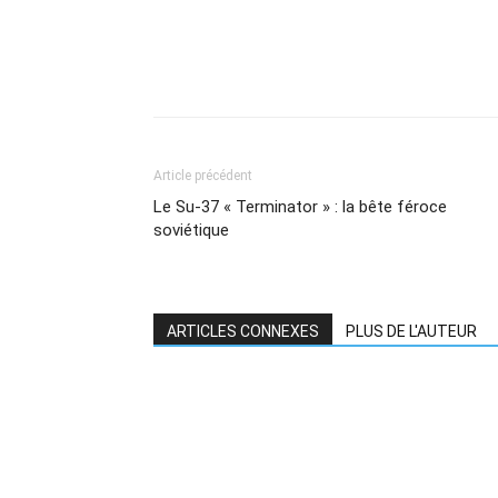
Article précédent
Le Su-37 « Terminator » : la bête féroce
soviétique
ARTICLES CONNEXES
PLUS DE L'AUTEUR