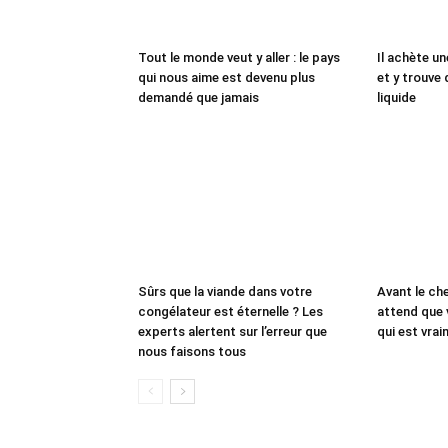
Tout le monde veut y aller : le pays
Il achète un
qui nous aime est devenu plus
et y trouve 
demandé que jamais
liquide
Sûrs que la viande dans votre
Avant le che
congélateur est éternelle ? Les
attend que 
experts alertent sur l’erreur que
qui est vrai
nous faisons tous