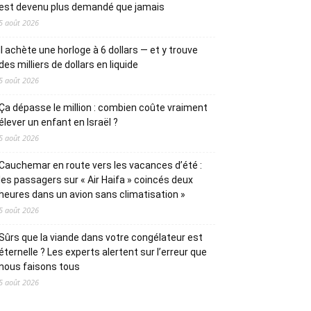
est devenu plus demandé que jamais
5 août 2026
Il achète une horloge à 6 dollars — et y trouve
des milliers de dollars en liquide
5 août 2026
Ça dépasse le million : combien coûte vraiment
élever un enfant en Israël ?
5 août 2026
Cauchemar en route vers les vacances d’été :
les passagers sur « Air Haifa » coincés deux
heures dans un avion sans climatisation »
5 août 2026
Sûrs que la viande dans votre congélateur est
éternelle ? Les experts alertent sur l’erreur que
nous faisons tous
5 août 2026