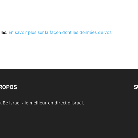
bles.
En savoir plus sur la façon dont les données de vos
PROPOS
S
 Be Israel - le meilleur en direct d'Israël,