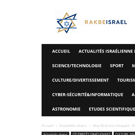
©
Rak
Be
Israel-
Sté
Alyaexpress-
News
ACCUEIL
ACTUALITÉS ISRAÉLIENNE 
SCIENCE/TECHNOLOGIE
SPORT
M
CULTURE/DIVERTISSEMENT
TOURIS
CYBER-SÉCURITÉ&INFORMATIQUE
A
ASTRONOMIE
ETUDES SCIENTIFIQUE
Accueil
Actualités divers
Noa Kirel est choquée : Vo
Actualités divers
CÉLÉBRITÉS ISRAÉLIENNES
CULTURE, DI