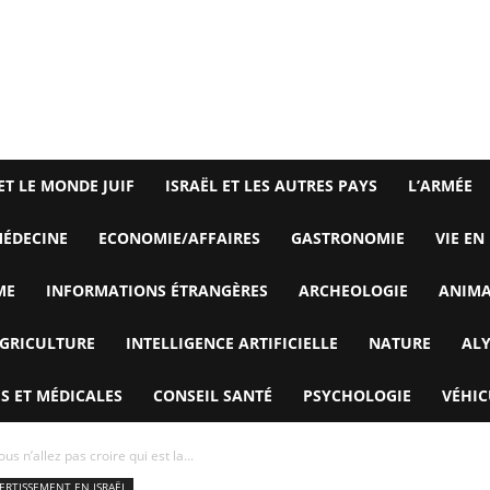
ET LE MONDE JUIF
ISRAËL ET LES AUTRES PAYS
L’ARMÉE
ÉDECINE
ECONOMIE/AFFAIRES
GASTRONOMIE
VIE EN
ME
INFORMATIONS ÉTRANGÈRES
ARCHEOLOGIE
ANIM
GRICULTURE
INTELLIGENCE ARTIFICIELLE
NATURE
AL
S ET MÉDICALES
CONSEIL SANTÉ
PSYCHOLOGIE
VÉHIC
us n’allez pas croire qui est la...
VERTISSEMENT EN ISRAËL