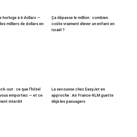
e horloge à 6 dollars —
Ça dépasse le million : combien
des milliers de dollars en
coûte vraiment élever un enfant en
Israël ?
ck-out : ce que l’hôtel
La secousse chez EasyJet en
vous emportiez — et ce
approche : Air France-KLM guette
ment interdit
déjà les passagers