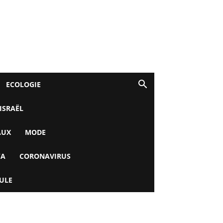
ECOLOGIE
 ISRAËL
AUX
MODE
YA
CORONAVIRUS
ULE