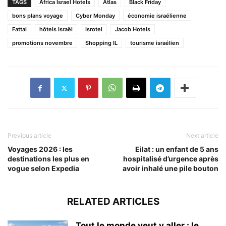
TAGS
Africa Israel Hotels
Atlas
Black Friday
bons plans voyage
Cyber Monday
économie israélienne
Fattal
hôtels Israël
Isrotel
Jacob Hotels
promotions novembre
Shopping IL
tourisme israélien
Previous article
Next article
Voyages 2026 : les
Eilat : un enfant de 5 ans
destinations les plus en
hospitalisé d’urgence après
vogue selon Expedia
avoir inhalé une pile bouton
RELATED ARTICLES
Tout le monde veut y aller : le