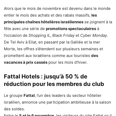
Alors que le mois de novembre est devenu dans le monde
entier le mois des achats et des rabais massifs,
les
principales chaînes hôtelières israéliennes
se joignent à la
fête avec une série de
promotions spectaculaires
à
l’occasion de
Shopping IL
,
Black Friday
et
Cyber Monday
.
De Tel Aviv à Eilat, en passant par la Galilée et la mer
Morte, les offres s’étendent sur plusieurs semaines et
promettent aux Israéliens comme aux touristes
des
vacances à prix cassés
pour les mois d’hiver.
Fattal Hotels : jusqu’à 50 % de
réduction pour les membres du club
Le groupe
Fattal
, l’un des leaders du secteur hôtelier
israélien, annonce une participation ambitieuse à la saison
des soldes.
Entre le
5 et le 6 novembre
, les visiteurs du site
Fattal.co.il