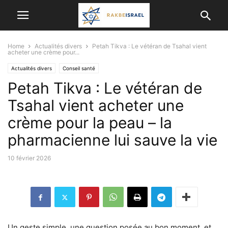
Home
Actualités divers
Petah Tikva : Le vétéran de Tsahal vient
acheter une crème pour...
Actualités divers
Conseil santé
Petah Tikva : Le vétéran de
Tsahal vient acheter une
crème pour la peau – la
pharmacienne lui sauve la vie
10 février 2026
Un geste simple, une question posée au bon moment, et