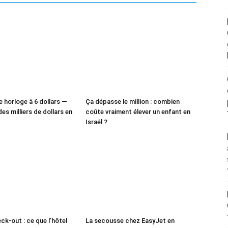
e horloge à 6 dollars —
Ça dépasse le million : combien
des milliers de dollars en
coûte vraiment élever un enfant en
Israël ?
ck-out : ce que l’hôtel
La secousse chez EasyJet en