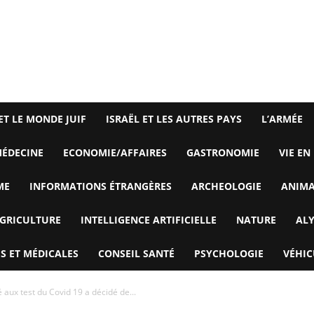
ET LE MONDE JUIF
ISRAËL ET LES AUTRES PAYS
L’ARMÉE
ÉDECINE
ECONOMIE/AFFAIRES
GASTRONOMIE
VIE EN
ME
INFORMATIONS ÉTRANGÈRES
ARCHEOLOGIE
ANIM
GRICULTURE
INTELLIGENCE ARTIFICIELLE
NATURE
AL
S ET MÉDICALES
CONSEIL SANTÉ
PSYCHOLOGIE
VÉHIC
aux test du Covid 19 a décidé de...