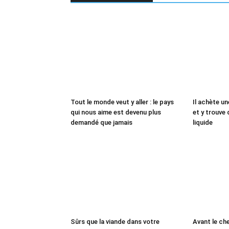
Tout le monde veut y aller : le pays
Il achète un
qui nous aime est devenu plus
et y trouve 
demandé que jamais
liquide
Sûrs que la viande dans votre
Avant le che