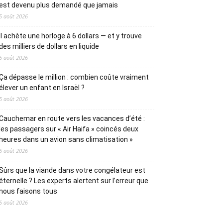
est devenu plus demandé que jamais
5 août 2026
Il achète une horloge à 6 dollars — et y trouve
des milliers de dollars en liquide
5 août 2026
Ça dépasse le million : combien coûte vraiment
élever un enfant en Israël ?
5 août 2026
Cauchemar en route vers les vacances d’été :
les passagers sur « Air Haifa » coincés deux
heures dans un avion sans climatisation »
5 août 2026
Sûrs que la viande dans votre congélateur est
éternelle ? Les experts alertent sur l’erreur que
nous faisons tous
5 août 2026