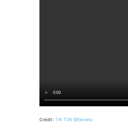
Crédit :
TIK TOK @Ekineto