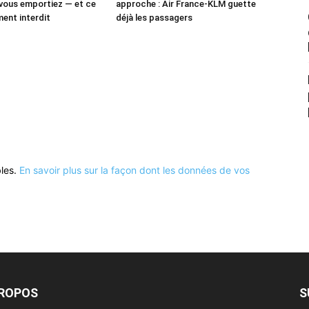
vous emportiez — et ce
approche : Air France-KLM guette
ment interdit
déjà les passagers
bles.
En savoir plus sur la façon dont les données de vos
PROPOS
S