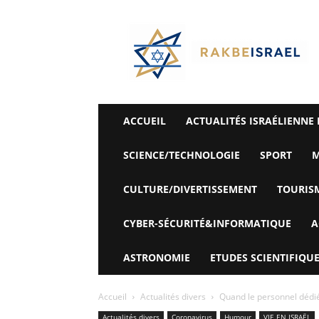
©
Rak
Be
Israel-
Sté
Alyaexpress-
News
ACCUEIL
ACTUALITÉS ISRAÉLIENNE 
SCIENCE/TECHNOLOGIE
SPORT
M
CULTURE/DIVERTISSEMENT
TOURIS
CYBER-SÉCURITÉ&INFORMATIQUE
A
ASTRONOMIE
ETUDES SCIENTIFIQUE
Accueil
Actualités divers
Quand le personnel dédié 
Actualités divers
Coronavirus
Humour
VIE EN ISRAËL