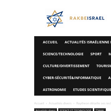
©
Rak
Be
Israel-
Sté
Alyaexpress-
News
ACCUEIL
ACTUALITÉS ISRAÉLIENNE 
SCIENCE/TECHNOLOGIE
SPORT
M
CULTURE/DIVERTISSEMENT
TOURIS
CYBER-SÉCURITÉ&INFORMATIQUE
A
ASTRONOMIE
ETUDES SCIENTIFIQUE
Accueil
Actualités divers
Raytheon détaille ses te
Actualités divers
SCIENCE ET TECHNOLOGIE
TSAHAL