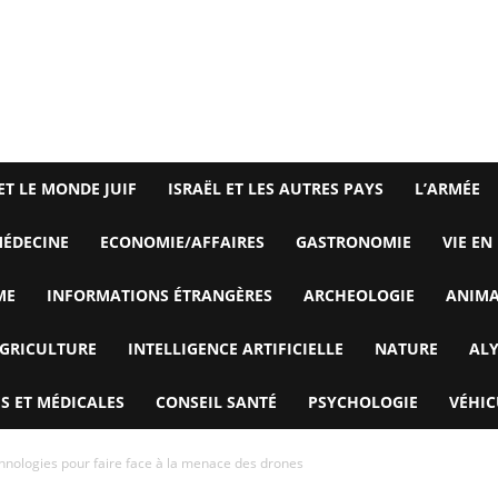
ET LE MONDE JUIF
ISRAËL ET LES AUTRES PAYS
L’ARMÉE
ÉDECINE
ECONOMIE/AFFAIRES
GASTRONOMIE
VIE EN
ME
INFORMATIONS ÉTRANGÈRES
ARCHEOLOGIE
ANIM
GRICULTURE
INTELLIGENCE ARTIFICIELLE
NATURE
AL
S ET MÉDICALES
CONSEIL SANTÉ
PSYCHOLOGIE
VÉHIC
chnologies pour faire face à la menace des drones