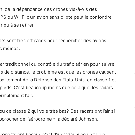
arti de la dépendance des drones vis-à-vis des
GPS ou Wi-Fi d’un avion sans pilote peut le confondre
r ou à se retirer.
ars sont très efficaces pour rechercher des avions.
les mêmes.
r traditionnel du contrôle du trafic aérien pour suivre
es de distance, le problème est que les drones causent
partement de la Défense des États-Unis. en classe 1 et
 pieds. C’est beaucoup moins que ce à quoi les radars
rmalement l’air.
u de classe 2 qui vole très bas? Ces radars ont l’air si
approcher de l’aérodrome », a déclaré Johnson.
éroports ont besoin, c’est d’un radar avec un faible