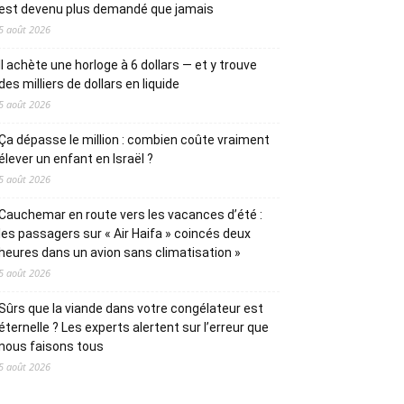
est devenu plus demandé que jamais
5 août 2026
Il achète une horloge à 6 dollars — et y trouve
des milliers de dollars en liquide
5 août 2026
Ça dépasse le million : combien coûte vraiment
élever un enfant en Israël ?
5 août 2026
Cauchemar en route vers les vacances d’été :
les passagers sur « Air Haifa » coincés deux
heures dans un avion sans climatisation »
5 août 2026
Sûrs que la viande dans votre congélateur est
éternelle ? Les experts alertent sur l’erreur que
nous faisons tous
5 août 2026