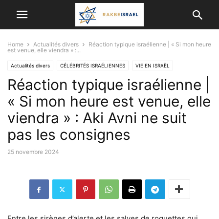
Home
Actualités divers
Réaction typique israélienne | « Si mon heure
est venue, elle viendra » :...
Actualités divers
CÉLÉBRITÉS ISRAÉLIENNES
VIE EN ISRAËL
Réaction typique israélienne |
« Si mon heure est venue, elle
viendra » : Aki Avni ne suit
pas les consignes
25 novembre 2024
Entre les sirènes d’alerte et les salves de roquettes qui