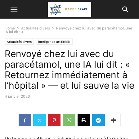
Home
Actualités divers
Renvoyé chez lui avec du paracétamol, une
IA lui dit : «...
Actualités divers
Intelligence artificielle
Renvoyé chez lui avec du
paracétamol, une IA lui dit : «
Retournez immédiatement à
l’hôpital » — et lui sauve la vie
4 janvier 2026
Un homme de 49 ans a échappé de justesse à la rupture