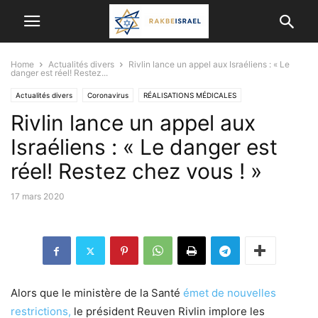
Home
Actualités divers
Rivlin lance un appel aux Israéliens : « Le
danger est réel! Restez...
Actualités divers
Coronavirus
RÉALISATIONS MÉDICALES
Rivlin lance un appel aux
Israéliens : « Le danger est
réel! Restez chez vous ! »
17 mars 2020
Alors que le ministère de la Santé
émet de nouvelles
restrictions,
le président Reuven Rivlin implore les