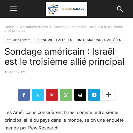
Home
Actualités divers
Sondage américain : Israël est le troisième
allié principal
Actualités divers
ECONOMIE ET ​​AFFAIRES
INFORMATIONS ÉTRANGÈRES
Sondage américain : Israël
ISRAËL ET LES AUTRES PAYS
est le troisième allié principal
15 août 2023
Les Américains considèrent Israël comme le troisième
principal allié du pays dans le monde, selon une enquête
menée par Pew Research.