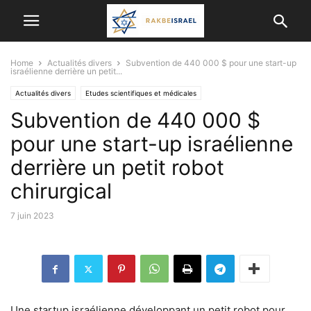
Home
Actualités divers
Subvention de 440 000 $ pour une start-up
israélienne derrière un petit...
Actualités divers
Etudes scientifiques et médicales
Subvention de 440 000 $
RÉALISATIONS MÉDICALES
SCIENCE ET TECHNOLOGIE
pour une start-up israélienne
derrière un petit robot
chirurgical
7 juin 2023
Une startup israélienne développant un petit robot pour