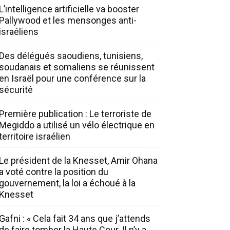
L’intelligence artificielle va booster
Pallywood et les mensonges anti-
israéliens
Des délégués saoudiens, tunisiens,
soudanais et somaliens se réunissent
en Israël pour une conférence sur la
sécurité
Première publication : Le terroriste de
Megiddo a utilisé un vélo électrique en
territoire israélien
Le président de la Knesset, Amir Ohana
a voté contre la position du
gouvernement, la loi a échoué à la
Knesset
Gafni : « Cela fait 34 ans que j’attends
de faire tomber la Haute Cour. Il n’y a