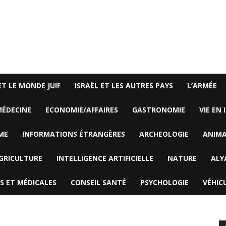
ET LE MONDE JUIF
ISRAËL ET LES AUTRES PAYS
L’ARMÉE
ÉDECINE
ECONOMIE/AFFAIRES
GASTRONOMIE
VIE EN 
ME
INFORMATIONS ÉTRANGÈRES
ARCHEOLOGIE
ANIM
GRICULTURE
INTELLIGENCE ARTIFICIELLE
NATURE
ALY
S ET MÉDICALES
CONSEIL SANTÉ
PSYCHOLOGIE
VÉHIC