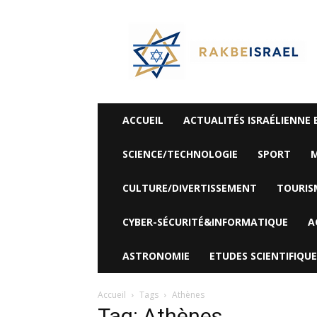
©
Rak
Be
Israel-
Sté
Alyaexpress-
News
ACCUEIL
ACTUALITÉS ISRAÉLIENNE 
SCIENCE/TECHNOLOGIE
SPORT
M
CULTURE/DIVERTISSEMENT
TOURIS
CYBER-SÉCURITÉ&INFORMATIQUE
A
ASTRONOMIE
ETUDES SCIENTIFIQUE
Accueil
Tags
Athènes
Tag: Athènes