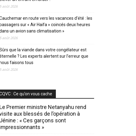
5 août 2026
Cauchemar en route vers les vacances d’été : les
passagers sur « Air Haifa » coincés deux heures
dans un avion sans climatisation »
5 août 2026
Sûrs que la viande dans votre congélateur est
éternelle ? Les experts alertent sur l’erreur que
nous faisons tous
5 août 2026
CQVC : Ce qu’on vous cache
Le Premier ministre Netanyahu rend
visite aux blessés de l’opération à
Jénine : « Ces garçons sont
impressionnants »