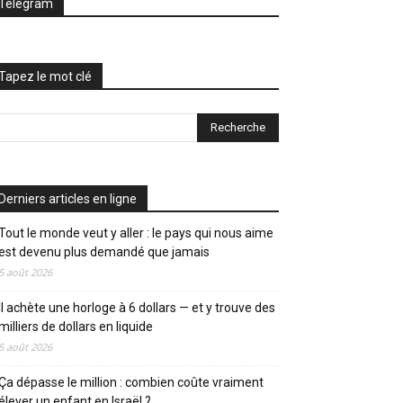
Telegram
Tapez le mot clé
Derniers articles en ligne
Tout le monde veut y aller : le pays qui nous aime
est devenu plus demandé que jamais
5 août 2026
Il achète une horloge à 6 dollars — et y trouve des
milliers de dollars en liquide
5 août 2026
Ça dépasse le million : combien coûte vraiment
élever un enfant en Israël ?