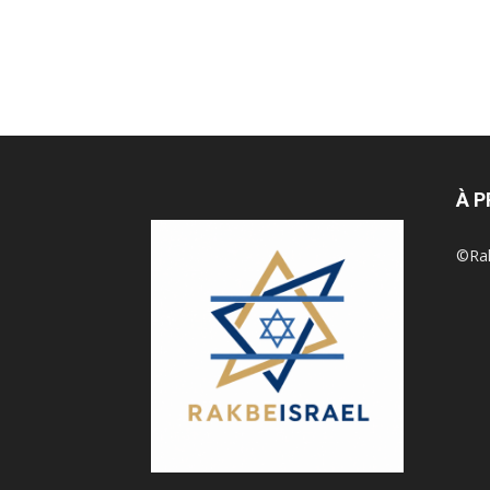
À 
©Rak 