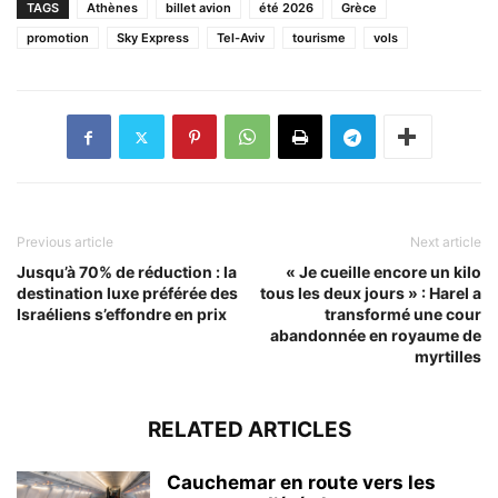
TAGS
Athènes
billet avion
été 2026
Grèce
promotion
Sky Express
Tel-Aviv
tourisme
vols
Previous article
Next article
Jusqu’à 70% de réduction : la
« Je cueille encore un kilo
destination luxe préférée des
tous les deux jours » : Harel a
Israéliens s’effondre en prix
transformé une cour
abandonnée en royaume de
myrtilles
RELATED ARTICLES
Cauchemar en route vers les