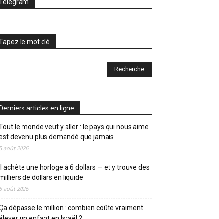
Telegram
Tapez le mot clé
Derniers articles en ligne
Tout le monde veut y aller : le pays qui nous aime
est devenu plus demandé que jamais
5 août 2026
Il achète une horloge à 6 dollars — et y trouve des
milliers de dollars en liquide
5 août 2026
Ça dépasse le million : combien coûte vraiment
élever un enfant en Israël ?