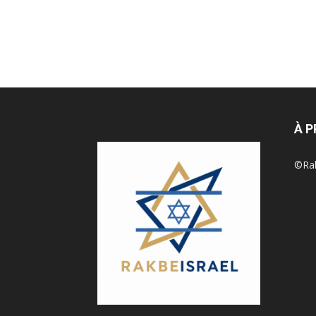
À 
©Rak 