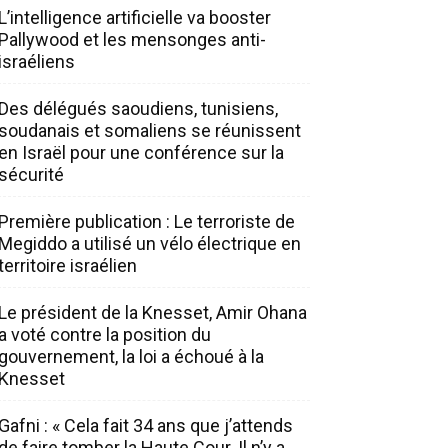
L’intelligence artificielle va booster
Pallywood et les mensonges anti-
israéliens
Des délégués saoudiens, tunisiens,
soudanais et somaliens se réunissent
en Israël pour une conférence sur la
sécurité
Première publication : Le terroriste de
Megiddo a utilisé un vélo électrique en
territoire israélien
Le président de la Knesset, Amir Ohana
a voté contre la position du
gouvernement, la loi a échoué à la
Knesset
Gafni : « Cela fait 34 ans que j’attends
de faire tomber la Haute Cour. Il n’y a