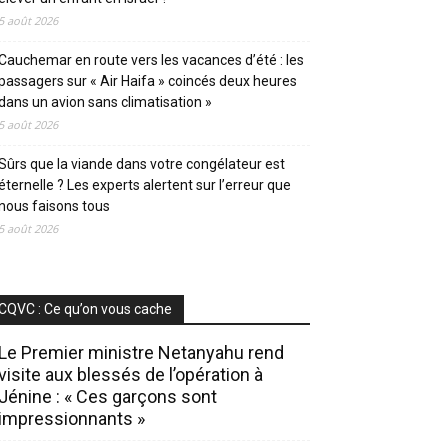
5 août 2026
Cauchemar en route vers les vacances d’été : les
passagers sur « Air Haifa » coincés deux heures
dans un avion sans climatisation »
5 août 2026
Sûrs que la viande dans votre congélateur est
éternelle ? Les experts alertent sur l’erreur que
nous faisons tous
5 août 2026
CQVC : Ce qu’on vous cache
Le Premier ministre Netanyahu rend
visite aux blessés de l’opération à
Jénine : « Ces garçons sont
impressionnants »