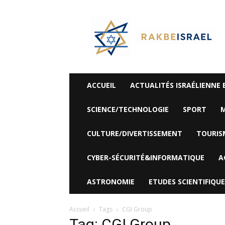
©
Rak
Be
Israel-
Sté
Alyaexpress-
News
ACCUEIL
ACTUALITÉS ISRAÉLIENNE 
SCIENCE/TECHNOLOGIE
SPORT
M
CULTURE/DIVERTISSEMENT
TOURIS
CYBER-SÉCURITÉ&INFORMATIQUE
A
ASTRONOMIE
ETUDES SCIENTIFIQUE
Accueil
Tags
CGI Group
Tag: CGI Group