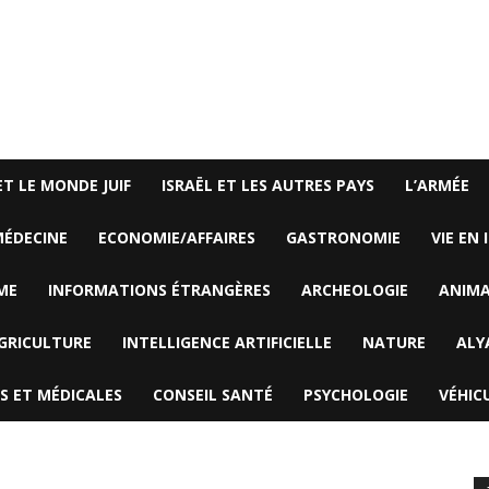
ET LE MONDE JUIF
ISRAËL ET LES AUTRES PAYS
L’ARMÉE
ÉDECINE
ECONOMIE/AFFAIRES
GASTRONOMIE
VIE EN 
ME
INFORMATIONS ÉTRANGÈRES
ARCHEOLOGIE
ANIM
GRICULTURE
INTELLIGENCE ARTIFICIELLE
NATURE
ALY
S ET MÉDICALES
CONSEIL SANTÉ
PSYCHOLOGIE
VÉHIC