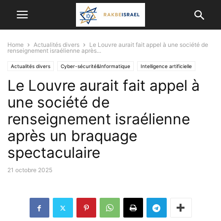
Home
Actualités divers
Le Louvre aurait fait appel à une société de
renseignement israélienne après...
Actualités divers
Cyber-sécurité&Informatique
Intelligence artificielle
Le Louvre aurait fait appel à
SCIENCE ET TECHNOLOGIE
une société de
renseignement israélienne
après un braquage
spectaculaire
21 octobre 2025