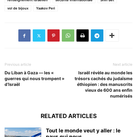
renseignement israélien
sécurité internationale
Shin Bet
vol de bijoux
Yaakov Peri
Previous article
Next article
Du Liban à Gaza — les «
Israël révèle au monde les
guerres qui nous trompent »
trésors cachés du judaïsme
d’Israël
éthiopien : des manuscrits
vieux de 600 ans enfin
numérisés
RELATED ARTICLES
Tout le monde veut y aller : le
pays qui nous...