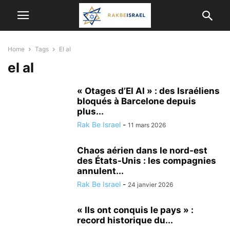
Home
Tags
El al
el al
« Otages d’El Al » : des Israéliens
bloqués à Barcelone depuis
plus...
Rak Be Israel
-
11 mars 2026
Chaos aérien dans le nord-est
des États-Unis : les compagnies
annulent...
Rak Be Israel
-
24 janvier 2026
« Ils ont conquis le pays » :
record historique du...