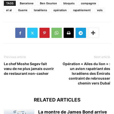
TAGS
Barcelone
Ben Gourion
bloqués
compagnie
el al
Guerre
Israéliens
opération
rapatriement
vols
Previous article
Next article
Le chef Moshe Segev fait
Opération « Ailes du lion » :
vœu de ne plus jamais ouvrir
un avion rapatriant des
de restaurant non-casher
Israéliens des Émirats
contraint de rebrousser
chemin vers Dubaï
RELATED ARTICLES
La montre de James Bond arrive