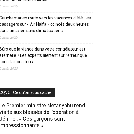
5 août 2026
Cauchemar en route vers les vacances d’été : les
passagers sur « Air Haifa » coincés deux heures
dans un avion sans climatisation »
5 août 2026
Sûrs que la viande dans votre congélateur est
éternelle ? Les experts alertent sur l’erreur que
nous faisons tous
5 août 2026
CQVC : Ce qu’on vous cache
Le Premier ministre Netanyahu rend
visite aux blessés de l’opération à
Jénine : « Ces garçons sont
impressionnants »