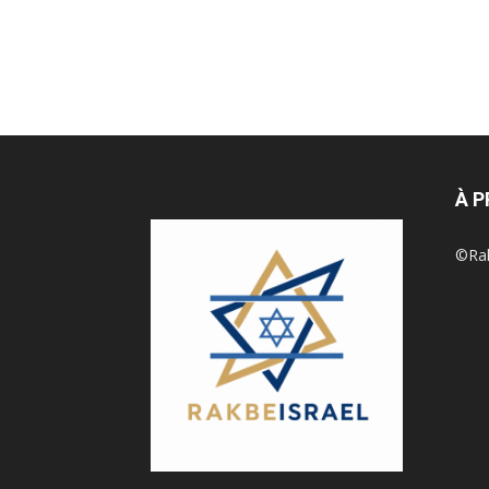
À 
©Rak 