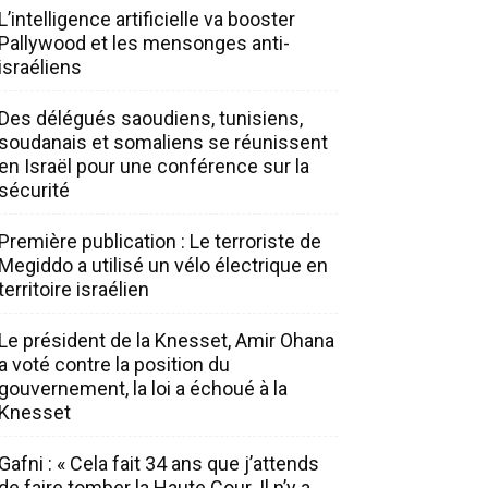
L’intelligence artificielle va booster
Pallywood et les mensonges anti-
israéliens
Des délégués saoudiens, tunisiens,
soudanais et somaliens se réunissent
en Israël pour une conférence sur la
sécurité
Première publication : Le terroriste de
Megiddo a utilisé un vélo électrique en
territoire israélien
Le président de la Knesset, Amir Ohana
a voté contre la position du
gouvernement, la loi a échoué à la
Knesset
Gafni : « Cela fait 34 ans que j’attends
de faire tomber la Haute Cour. Il n’y a