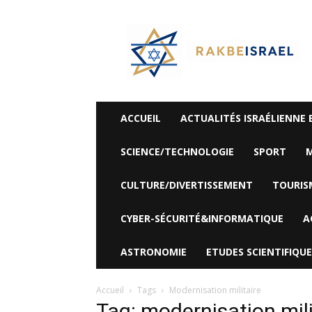
©
Rak
Be
Israel-
Sté
Alyaexpress-
News
ACCUEIL
ACTUALITÉS ISRAÉLIENNE 
SCIENCE/TECHNOLOGIE
SPORT
M
CULTURE/DIVERTISSEMENT
TOURIS
CYBER-SÉCURITÉ&INFORMATIQUE
A
ASTRONOMIE
ETUDES SCIENTIFIQUE
Accueil
Tags
Modernisation militaire
Tag: modernisation mili