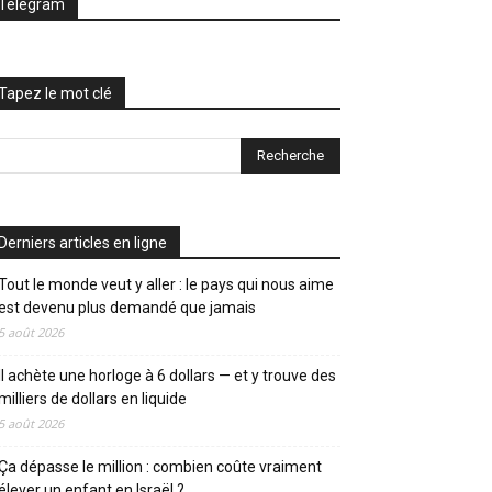
Telegram
Tapez le mot clé
Derniers articles en ligne
Tout le monde veut y aller : le pays qui nous aime
est devenu plus demandé que jamais
5 août 2026
Il achète une horloge à 6 dollars — et y trouve des
milliers de dollars en liquide
5 août 2026
Ça dépasse le million : combien coûte vraiment
élever un enfant en Israël ?