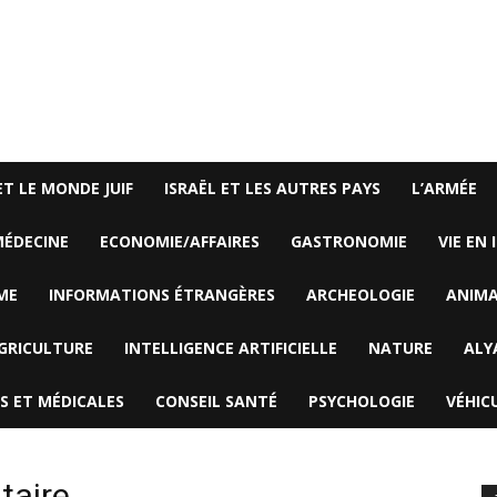
ET LE MONDE JUIF
ISRAËL ET LES AUTRES PAYS
L’ARMÉE
ÉDECINE
ECONOMIE/AFFAIRES
GASTRONOMIE
VIE EN 
ME
INFORMATIONS ÉTRANGÈRES
ARCHEOLOGIE
ANIM
GRICULTURE
INTELLIGENCE ARTIFICIELLE
NATURE
ALY
S ET MÉDICALES
CONSEIL SANTÉ
PSYCHOLOGIE
VÉHIC
taire