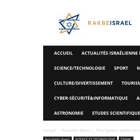
©
Rak
Be
Israel-
Sté
Alyaexpress-
News
ACCUEIL
ACTUALITÉS ISRAÉLIENNE 
SCIENCE/TECHNOLOGIE
SPORT
M
CULTURE/DIVERTISSEMENT
TOURIS
CYBER-SÉCURITÉ&INFORMATIQUE
A
ASTRONOMIE
ETUDES SCIENTIFIQUE
Accueil
Actualités divers
Elbit Systems publie ses r
Actualités divers
SCIENCE ET TECHNOLOGIE
TSAHAL