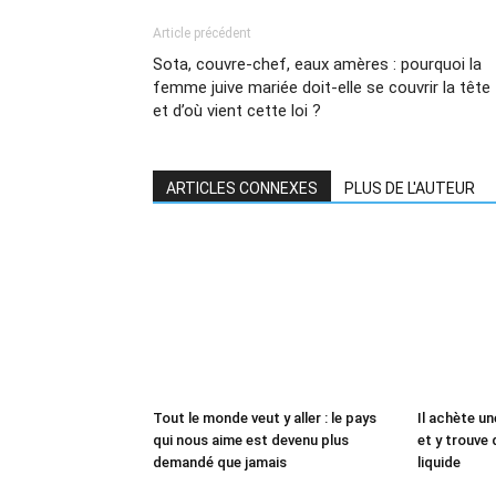
Article précédent
Sota, couvre-chef, eaux amères : pourquoi la
femme juive mariée doit-elle se couvrir la tête
et d’où vient cette loi ?
ARTICLES CONNEXES
PLUS DE L'AUTEUR
Tout le monde veut y aller : le pays
Il achète un
qui nous aime est devenu plus
et y trouve 
demandé que jamais
liquide