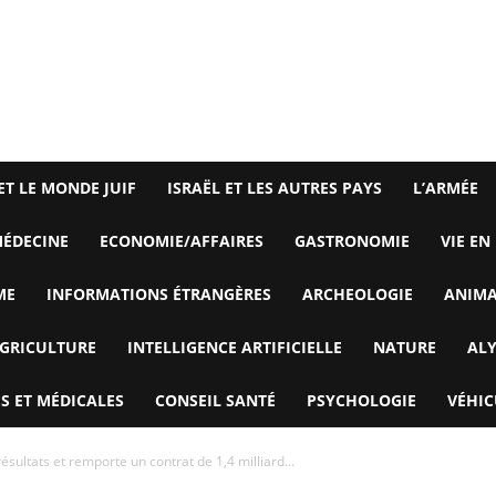
ET LE MONDE JUIF
ISRAËL ET LES AUTRES PAYS
L’ARMÉE
ÉDECINE
ECONOMIE/AFFAIRES
GASTRONOMIE
VIE EN
ME
INFORMATIONS ÉTRANGÈRES
ARCHEOLOGIE
ANIM
GRICULTURE
INTELLIGENCE ARTIFICIELLE
NATURE
AL
S ET MÉDICALES
CONSEIL SANTÉ
PSYCHOLOGIE
VÉHIC
ésultats et remporte un contrat de 1,4 milliard...