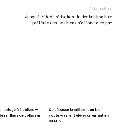
Article suivant
Jusqu’à 70% de réduction : la destination luxe
 —
préférée des Israéliens s’effondre en prix
e horloge à 6 dollars —
Ça dépasse le million : combien
des milliers de dollars en
coûte vraiment élever un enfant en
Israël ?