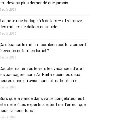
est devenu plus demandé que jamais
5 août 2026
Il achète une horloge à 6 dollars — et y trouve
des milliers de dollars en liquide
5 août 2026
Ça dépasse le million : combien coûte vraiment
élever un enfant en Israël ?
5 août 2026
Cauchemar en route vers les vacances d’été :
les passagers sur « Air Haifa » coincés deux
heures dans un avion sans climatisation »
5 août 2026
Sûrs que la viande dans votre congélateur est
éternelle ? Les experts alertent sur l’erreur que
nous faisons tous
5 août 2026