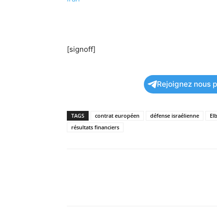
[signoff]
Rejoignez nous po
TAGS
contrat européen
défense israélienne
Elb
résultats financiers