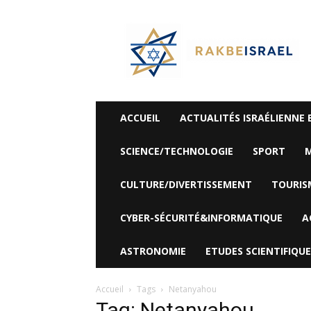
©
Rak
Be
Israel-
Sté
Alyaexpress-
News
ACCUEIL
ACTUALITÉS ISRAÉLIENNE 
SCIENCE/TECHNOLOGIE
SPORT
M
CULTURE/DIVERTISSEMENT
TOURIS
CYBER-SÉCURITÉ&INFORMATIQUE
A
ASTRONOMIE
ETUDES SCIENTIFIQUE
Accueil
Tags
Netanyahou
Tag: Netanyahou