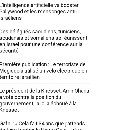
L’intelligence artificielle va booster
Pallywood et les mensonges anti-
israéliens
Des délégués saoudiens, tunisiens,
soudanais et somaliens se réunissent
en Israël pour une conférence sur la
sécurité
Première publication : Le terroriste de
Megiddo a utilisé un vélo électrique en
territoire israélien
Le président de la Knesset, Amir Ohana
a voté contre la position du
gouvernement, la loi a échoué à la
Knesset
Gafni : « Cela fait 34 ans que j’attends
de faire tomber la Haute Cour. Il n’y a