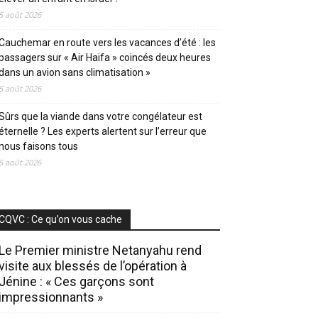
5 août 2026
Cauchemar en route vers les vacances d’été : les
passagers sur « Air Haifa » coincés deux heures
dans un avion sans climatisation »
5 août 2026
Sûrs que la viande dans votre congélateur est
éternelle ? Les experts alertent sur l’erreur que
nous faisons tous
5 août 2026
CQVC : Ce qu’on vous cache
Le Premier ministre Netanyahu rend
visite aux blessés de l’opération à
Jénine : « Ces garçons sont
impressionnants »