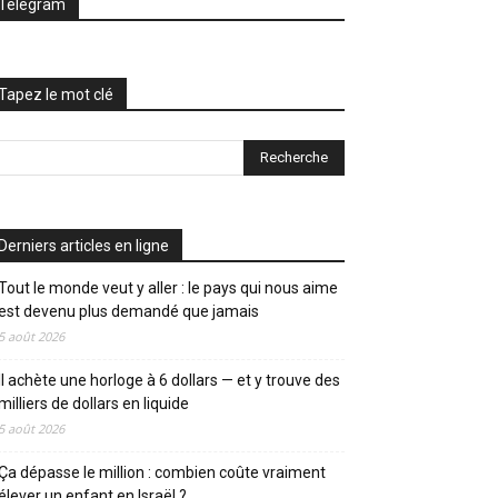
Telegram
Tapez le mot clé
Derniers articles en ligne
Tout le monde veut y aller : le pays qui nous aime
est devenu plus demandé que jamais
5 août 2026
Il achète une horloge à 6 dollars — et y trouve des
milliers de dollars en liquide
5 août 2026
Ça dépasse le million : combien coûte vraiment
élever un enfant en Israël ?