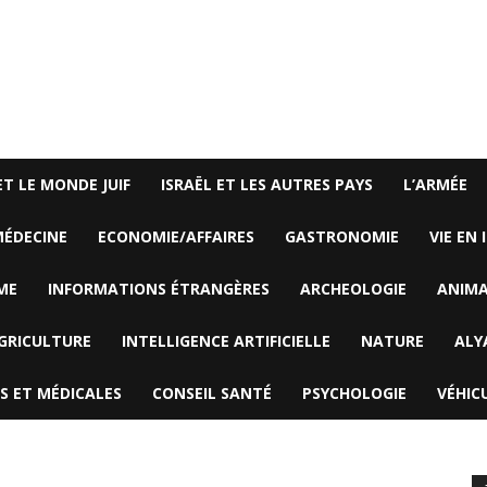
ET LE MONDE JUIF
ISRAËL ET LES AUTRES PAYS
L’ARMÉE
ÉDECINE
ECONOMIE/AFFAIRES
GASTRONOMIE
VIE EN 
ME
INFORMATIONS ÉTRANGÈRES
ARCHEOLOGIE
ANIM
GRICULTURE
INTELLIGENCE ARTIFICIELLE
NATURE
ALY
S ET MÉDICALES
CONSEIL SANTÉ
PSYCHOLOGIE
VÉHIC