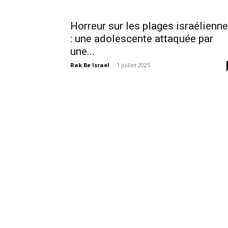
Horreur sur les plages israélienn
: une adolescente attaquée par
une...
Rak Be Israel
-
1 juillet 2025