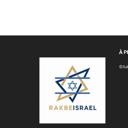
À 
©Rak 