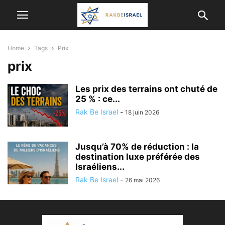
Home
Tags
Prix
prix
Les prix des terrains ont chuté de
25 % : ce...
Rak Be Israel
-
18 juin 2026
Jusqu’à 70% de réduction : la
destination luxe préférée des
Israéliens...
Rak Be Israel
-
26 mai 2026