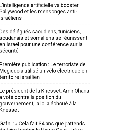
L’intelligence artificielle va booster
Pallywood et les mensonges anti-
israéliens
Des délégués saoudiens, tunisiens,
soudanais et somaliens se réunissent
en Israël pour une conférence sur la
sécurité
Première publication : Le terroriste de
Megiddo a utilisé un vélo électrique en
territoire israélien
Le président de la Knesset, Amir Ohana
a voté contre la position du
gouvernement, la loi a échoué à la
Knesset
Gafni : « Cela fait 34 ans que j’attends
de faire tomber la Haute Cour. Il n’y a