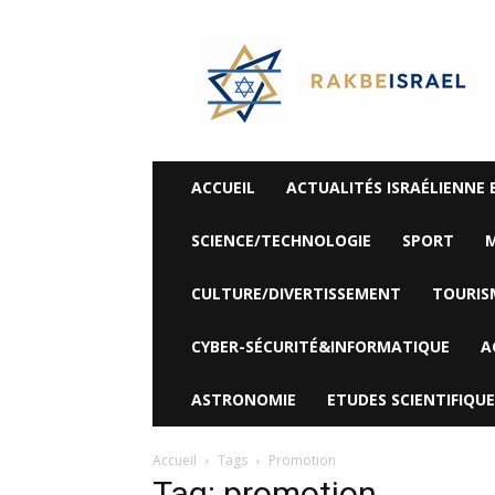
©
Rak
Be
Israel-
Sté
Alyaexpress-
News
ACCUEIL
ACTUALITÉS ISRAÉLIENNE 
SCIENCE/TECHNOLOGIE
SPORT
M
CULTURE/DIVERTISSEMENT
TOURIS
CYBER-SÉCURITÉ&INFORMATIQUE
A
ASTRONOMIE
ETUDES SCIENTIFIQUE
Accueil
Tags
Promotion
Tag: promotion