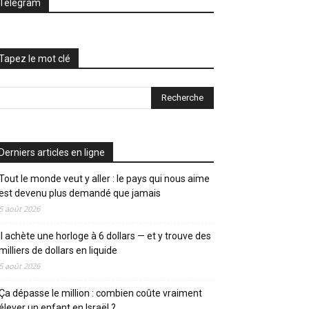
Telegram
Tapez le mot clé
Derniers articles en ligne
Tout le monde veut y aller : le pays qui nous aime
est devenu plus demandé que jamais
5 août 2026
Il achète une horloge à 6 dollars — et y trouve des
milliers de dollars en liquide
5 août 2026
Ça dépasse le million : combien coûte vraiment
élever un enfant en Israël ?