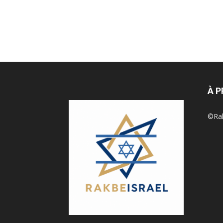
À 
©Rak 