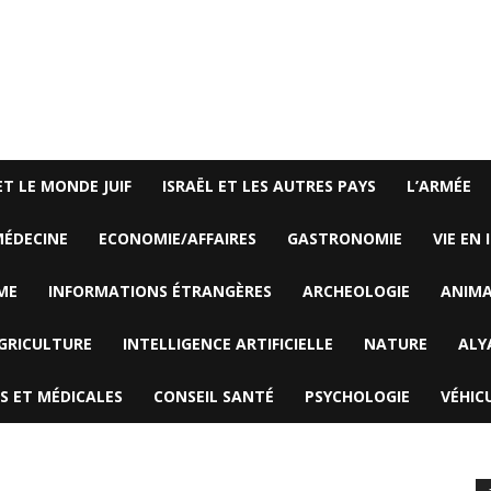
ET LE MONDE JUIF
ISRAËL ET LES AUTRES PAYS
L’ARMÉE
ÉDECINE
ECONOMIE/AFFAIRES
GASTRONOMIE
VIE EN 
ME
INFORMATIONS ÉTRANGÈRES
ARCHEOLOGIE
ANIM
GRICULTURE
INTELLIGENCE ARTIFICIELLE
NATURE
ALY
S ET MÉDICALES
CONSEIL SANTÉ
PSYCHOLOGIE
VÉHIC