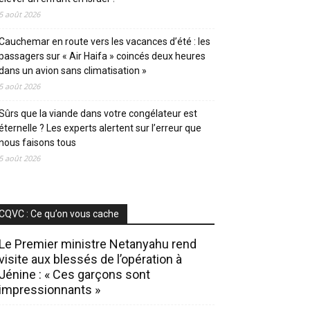
5 août 2026
Cauchemar en route vers les vacances d’été : les
passagers sur « Air Haifa » coincés deux heures
dans un avion sans climatisation »
5 août 2026
Sûrs que la viande dans votre congélateur est
éternelle ? Les experts alertent sur l’erreur que
nous faisons tous
5 août 2026
CQVC : Ce qu’on vous cache
Le Premier ministre Netanyahu rend
visite aux blessés de l’opération à
Jénine : « Ces garçons sont
impressionnants »