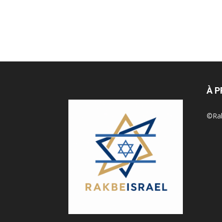
À 
©Rak 