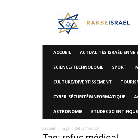
©
Rak
Be
Israel-
Sté
Alyaexpress-
News
ACCUEIL
ACTUALITÉS ISRAÉLIENNE 
SCIENCE/TECHNOLOGIE
SPORT
M
CULTURE/DIVERTISSEMENT
TOURIS
CYBER-SÉCURITÉ&INFORMATIQUE
A
ASTRONOMIE
ETUDES SCIENTIFIQUE
Accueil
Tags
Refus médical
Tag: refus médical