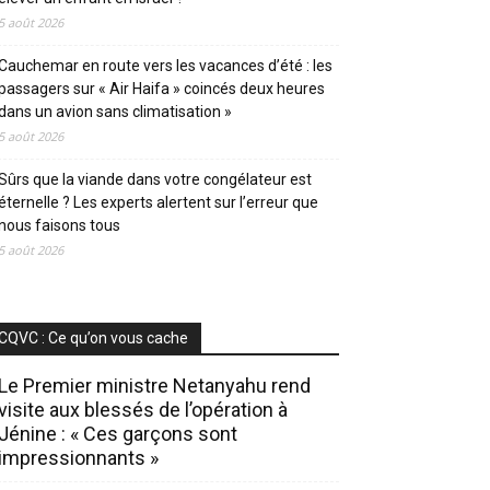
5 août 2026
Cauchemar en route vers les vacances d’été : les
passagers sur « Air Haifa » coincés deux heures
dans un avion sans climatisation »
5 août 2026
Sûrs que la viande dans votre congélateur est
éternelle ? Les experts alertent sur l’erreur que
nous faisons tous
5 août 2026
CQVC : Ce qu’on vous cache
Le Premier ministre Netanyahu rend
visite aux blessés de l’opération à
Jénine : « Ces garçons sont
impressionnants »