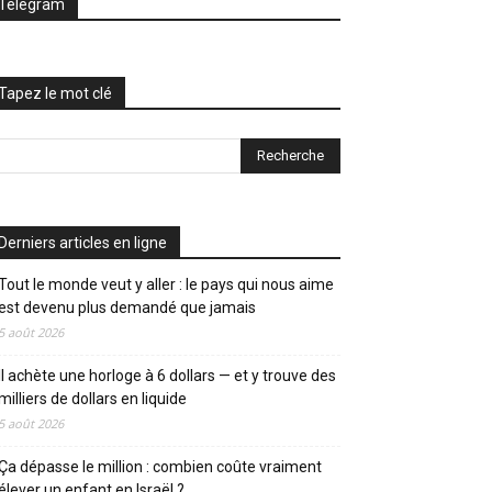
Telegram
Tapez le mot clé
Derniers articles en ligne
Tout le monde veut y aller : le pays qui nous aime
est devenu plus demandé que jamais
5 août 2026
Il achète une horloge à 6 dollars — et y trouve des
milliers de dollars en liquide
5 août 2026
Ça dépasse le million : combien coûte vraiment
élever un enfant en Israël ?