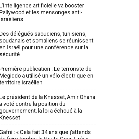
L’intelligence artificielle va booster
Pallywood et les mensonges anti-
israéliens
Des délégués saoudiens, tunisiens,
soudanais et somaliens se réunissent
en Israël pour une conférence sur la
sécurité
Première publication : Le terroriste de
Megiddo a utilisé un vélo électrique en
territoire israélien
Le président de la Knesset, Amir Ohana
a voté contre la position du
gouvernement, la loi a échoué à la
Knesset
Gafni : « Cela fait 34 ans que j’attends
de faire tomber la Haute Cour. Il n’y a