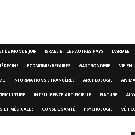
ET LE MONDE JUIF
ISRAËL ET LES AUTRES PAYS
L’ARMÉE
ÉDECINE
ECONOMIE/AFFAIRES
GASTRONOMIE
VIE EN 
ME
INFORMATIONS ÉTRANGÈRES
ARCHEOLOGIE
ANIM
GRICULTURE
INTELLIGENCE ARTIFICIELLE
NATURE
ALY
S ET MÉDICALES
CONSEIL SANTÉ
PSYCHOLOGIE
VÉHIC