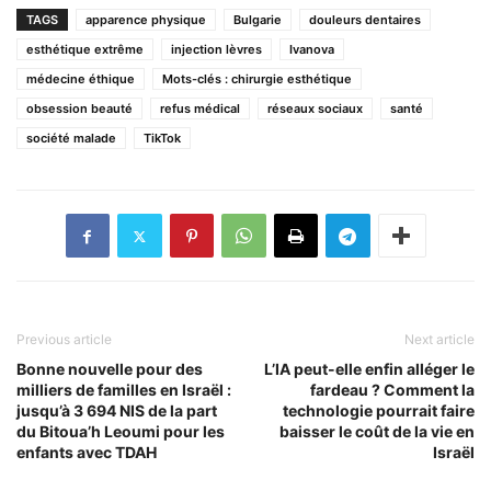
TAGS
apparence physique
Bulgarie
douleurs dentaires
esthétique extrême
injection lèvres
Ivanova
médecine éthique
Mots-clés : chirurgie esthétique
obsession beauté
refus médical
réseaux sociaux
santé
société malade
TikTok
Previous article
Next article
Bonne nouvelle pour des
L’IA peut-elle enfin alléger le
milliers de familles en Israël :
fardeau ? Comment la
jusqu’à 3 694 NIS de la part
technologie pourrait faire
du Bitoua’h Leoumi pour les
baisser le coût de la vie en
enfants avec TDAH
Israël