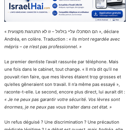
« הם הסתכלו עליי בזלזול – זו לא התנהגות מקצועית », déclare
Andréa, en colère. Traduction :
« Ils m’ont regardée avec
mépris – ce n’est pas professionnel. »
Le premier dentiste l’avait rassurée par téléphone. Mais
une fois dans le cabinet, tout change. « Il m’a dit qu’il ne
pouvait rien faire, que mes lèvres étaient trop grosses et
qu’elles gêneraient son travail. Il n’a même pas essayé »,
raconte-t-elle. Le second, encore plus direct, lui aurait dit :
« Je ne peux pas garantir votre sécurité. Vos lèvres sont
énormes, je ne peux pas vous traiter dans cet état. »
Un refus déguisé ? Une discrimination ? Une précaution
médicale légitime ? Le débat est ouvert, mais Andréa, elle,