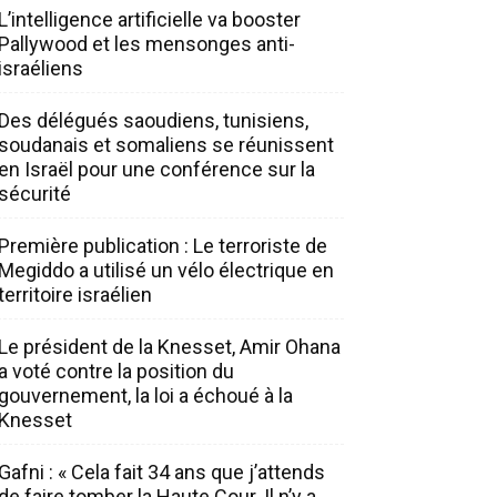
L’intelligence artificielle va booster
Pallywood et les mensonges anti-
israéliens
Des délégués saoudiens, tunisiens,
soudanais et somaliens se réunissent
en Israël pour une conférence sur la
sécurité
Première publication : Le terroriste de
Megiddo a utilisé un vélo électrique en
territoire israélien
Le président de la Knesset, Amir Ohana
a voté contre la position du
gouvernement, la loi a échoué à la
Knesset
Gafni : « Cela fait 34 ans que j’attends
de faire tomber la Haute Cour. Il n’y a