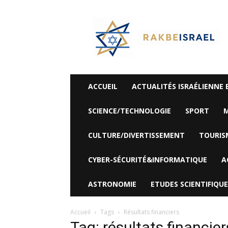
©
Rak
Be
Israel-
Sté
Alyaexpress-
News
ACCUEIL
ACTUALITÉS ISRAÉLIENNE 
SCIENCE/TECHNOLOGIE
SPORT
M
CULTURE/DIVERTISSEMENT
TOURIS
CYBER-SÉCURITÉ&INFORMATIQUE
A
ASTRONOMIE
ETUDES SCIENTIFIQUE
Accueil
Tags
Résultats financiers
Tag: résultats financier