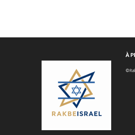
À 
©Rak 