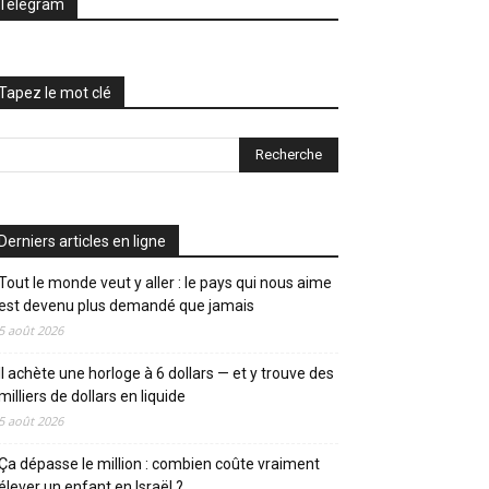
Telegram
Tapez le mot clé
Derniers articles en ligne
Tout le monde veut y aller : le pays qui nous aime
est devenu plus demandé que jamais
5 août 2026
Il achète une horloge à 6 dollars — et y trouve des
milliers de dollars en liquide
5 août 2026
Ça dépasse le million : combien coûte vraiment
élever un enfant en Israël ?