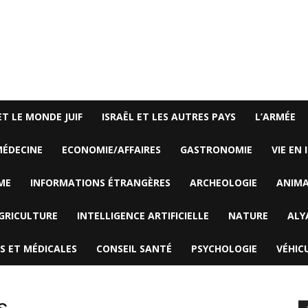
ET LE MONDE JUIF
ISRAËL ET LES AUTRES PAYS
L’ARMÉE
ÉDECINE
ECONOMIE/AFFAIRES
GASTRONOMIE
VIE EN 
ME
INFORMATIONS ÉTRANGÈRES
ARCHEOLOGIE
ANIM
GRICULTURE
INTELLIGENCE ARTIFICIELLE
NATURE
ALY
S ET MÉDICALES
CONSEIL SANTÉ
PSYCHOLOGIE
VÉHIC
s