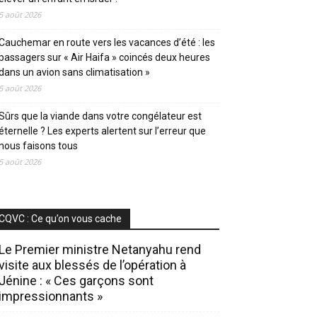
5 août 2026
Cauchemar en route vers les vacances d’été : les
passagers sur « Air Haifa » coincés deux heures
dans un avion sans climatisation »
5 août 2026
Sûrs que la viande dans votre congélateur est
éternelle ? Les experts alertent sur l’erreur que
nous faisons tous
5 août 2026
CQVC : Ce qu’on vous cache
Le Premier ministre Netanyahu rend
visite aux blessés de l’opération à
Jénine : « Ces garçons sont
impressionnants »