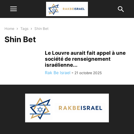
Home
Tags
Shin Bet
Shin Bet
Le Louvre aurait fait appel à une
société de renseignement
israélienne...
Rak Be Israel
-
21 octobre 2025