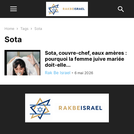
Home
Tags
Sota
Sota
Sota, couvre-chef, eaux amères :
pourquoi la femme juive mariée
doit-elle...
Rak Be Israel
-
6 mai 2026