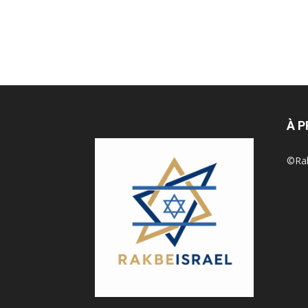
À 
©Rak 