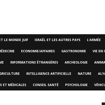
ET LE MONDE JUIF
ISRAËL ET LES AUTRES PAYS
L’ARMÉE
ÉDECINE
ECONOMIE/AFFAIRES
GASTRONOMIE
VIE EN 
ME
INFORMATIONS ÉTRANGÈRES
ARCHEOLOGIE
ANIM
GRICULTURE
INTELLIGENCE ARTIFICIELLE
NATURE
ALY
S ET MÉDICALES
CONSEIL SANTÉ
PSYCHOLOGIE
VÉHIC