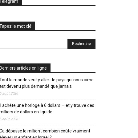
Telegram
Tapez le mot clé
Derniers articles en ligne
Tout le monde veut y aller : le pays qui nous aime
est devenu plus demandé que jamais
5 août 2026
Il achète une horloge à 6 dollars — et y trouve des
milliers de dollars en liquide
5 août 2026
Ça dépasse le million : combien coûte vraiment
élever un enfant en Israël ?