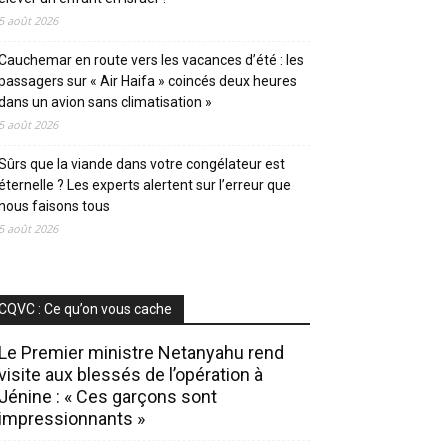
5 août 2026
Cauchemar en route vers les vacances d’été : les
passagers sur « Air Haifa » coincés deux heures
dans un avion sans climatisation »
5 août 2026
Sûrs que la viande dans votre congélateur est
éternelle ? Les experts alertent sur l’erreur que
nous faisons tous
5 août 2026
CQVC : Ce qu’on vous cache
Le Premier ministre Netanyahu rend
visite aux blessés de l’opération à
Jénine : « Ces garçons sont
impressionnants »