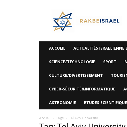
©
Rak
Be
Israel-
Sté
Alyaexpress-
News
ACCUEIL
ACTUALITÉS ISRAÉLIENNE 
SCIENCE/TECHNOLOGIE
SPORT
M
CULTURE/DIVERTISSEMENT
TOURIS
CYBER-SÉCURITÉ&INFORMATIQUE
A
ASTRONOMIE
ETUDES SCIENTIFIQUE
Accueil
Tags
Tel Aviv University.
Tag: Tel Aviv University.