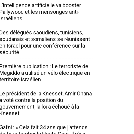
L’intelligence artificielle va booster
Pallywood et les mensonges anti-
israéliens
Des délégués saoudiens, tunisiens,
soudanais et somaliens se réunissent
en Israël pour une conférence sur la
sécurité
Première publication : Le terroriste de
Megiddo a utilisé un vélo électrique en
territoire israélien
Le président de la Knesset, Amir Ohana
a voté contre la position du
gouvernement, la loi a échoué à la
Knesset
Gafni : « Cela fait 34 ans que j’attends
de faire tomber la Haute Cour. Il n’y a