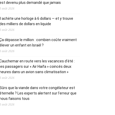
est devenu plus demandé que jamais
5 août 2026
Il achète une horloge à 6 dollars — et y trouve
des milliers de dollars en liquide
5 août 2026
Ça dépasse le million : combien coûte vraiment
élever un enfant en Israël ?
5 août 2026
Cauchemar en route vers les vacances d’été :
les passagers sur « Air Haifa » coincés deux
heures dans un avion sans climatisation »
5 août 2026
Sûrs que la viande dans votre congélateur est
éternelle ? Les experts alertent sur l’erreur que
nous faisons tous
5 août 2026