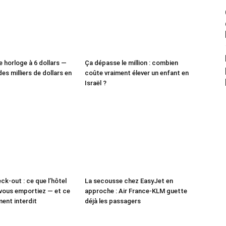
e horloge à 6 dollars —
Ça dépasse le million : combien
des milliers de dollars en
coûte vraiment élever un enfant en
Israël ?
ck-out : ce que l’hôtel
La secousse chez EasyJet en
vous emportiez — et ce
approche : Air France-KLM guette
ment interdit
déjà les passagers