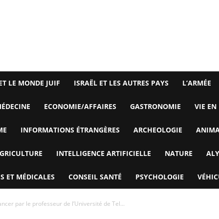
ET LE MONDE JUIF
ISRAËL ET LES AUTRES PAYS
L’ARMÉE
ÉDECINE
ECONOMIE/AFFAIRES
GASTRONOMIE
VIE EN
ME
INFORMATIONS ÉTRANGÈRES
ARCHEOLOGIE
ANIM
GRICULTURE
INTELLIGENCE ARTIFICIELLE
NATURE
AL
S ET MÉDICALES
CONSEIL SANTÉ
PSYCHOLOGIE
VÉHIC
ncer par le professeur de l’Université de Tel...