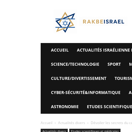
©
Rak
Be
Israel-
Sté
Alyaexpress-
News
ACCUEIL
ACTUALITÉS ISRAÉLIENNE 
SCIENCE/TECHNOLOGIE
SPORT
M
CULTURE/DIVERTISSEMENT
TOURIS
CYBER-SÉCURITÉ&INFORMATIQUE
A
ASTRONOMIE
ETUDES SCIENTIFIQUE
Accueil
Actualités divers
Dévoiler les secrets du ca
Actualités divers
Etudes scientifiques et médicales