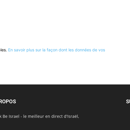
bles.
En savoir plus sur la façon dont les données de vos
PROPOS
S
 Be Israel - le meilleur en direct d'Israël,