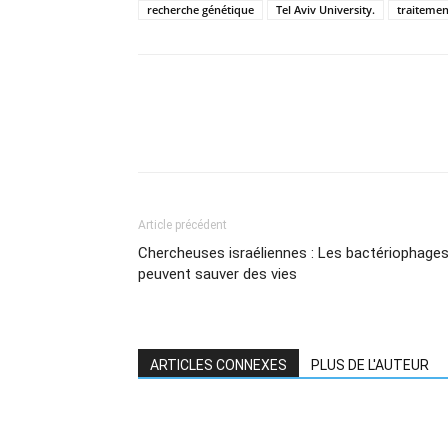
recherche génétique
Tel Aviv University.
traitemen
Article précédent
Chercheuses israéliennes : Les bactériophage
peuvent sauver des vies
ARTICLES CONNEXES
PLUS DE L'AUTEUR