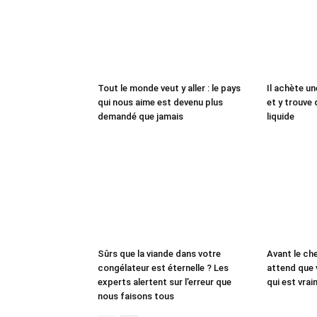
Tout le monde veut y aller : le pays
Il achète un
qui nous aime est devenu plus
et y trouve 
demandé que jamais
liquide
Sûrs que la viande dans votre
Avant le che
congélateur est éternelle ? Les
attend que 
experts alertent sur l’erreur que
qui est vrai
nous faisons tous